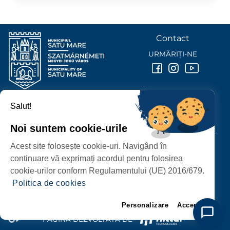
Contact
URMĂRIȚI-NE
Salut!
PRIMĂRIA MUNICIPIULUI
SATU MARE
Noi suntem cookie-urile
P-ȚA 25 OCTOMBRIE, NR. 1 CORP M, 440026 SATU MARE
Acest site folosește cookie-uri. Navigând în
PROTECȚIA DATELOR PERSONALE
continuare vă exprimați acordul pentru folosirea
cookie-urilor conform Regulamentului (UE) 2016/679.
Politica de cookies
Personalizare
Accept
PAGINĂ DEZVOLTATĂ DE