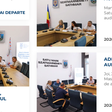
Marț
AI DEPARTE
Sat
aud
202
AD
AU
Joi,
Mas
de 
,
RUL
202