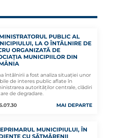
MINISTRATORUL PUBLIC AL
NICIPIULUI, LA O ÎNTÂLNIRE DE
CRU ORGANIZATĂ DE
OCIAȚIA MUNICIPIILOR DIN
MÂNIA
 întâlnirii a fost analiza situației unor
ile de interes public aflate în
nistrarea autorităților centrale, clădiri
tare de degradare.
6.07.30
MAI DEPARTE
CEPRIMARUL MUNICIPIULUI, ÎN
DIENȚE CU SĂTMĂRENII