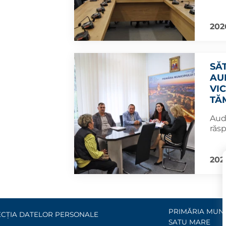
202
SĂT
AU
VI
TĂM
Aud
răs
202
PRIMĂRIA MUNI
CȚIA DATELOR PERSONALE
SATU MARE