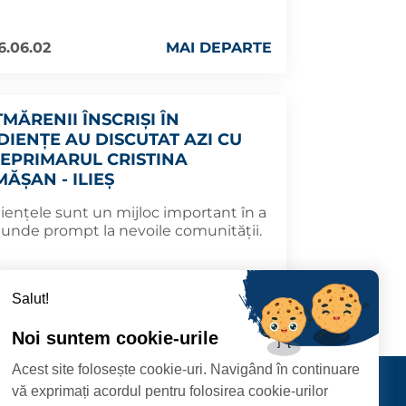
6.06.02
MAI DEPARTE
MĂRENII ÎNSCRIȘI ÎN
DIENȚE AU DISCUTAT AZI CU
CEPRIMARUL CRISTINA
ĂȘAN - ILIEȘ
iențele sunt un mijloc important în a
punde prompt la nevoile comunității.
6.05.12
MAI DEPARTE
Salut!
Noi suntem cookie-urile
Acest site folosește cookie-uri. Navigând în continuare
CIPIULUI
Contact
vă exprimați acordul pentru folosirea cookie-urilor