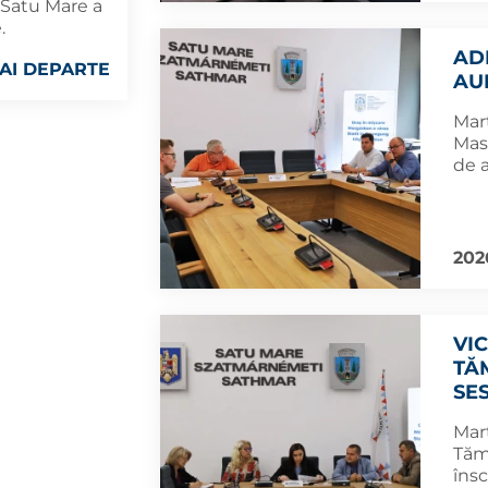
 Satu Mare a
.
AD
AI DEPARTE
AU
Marț
Mas
de 
202
VI
TĂ
SE
Marț
Tămă
însc