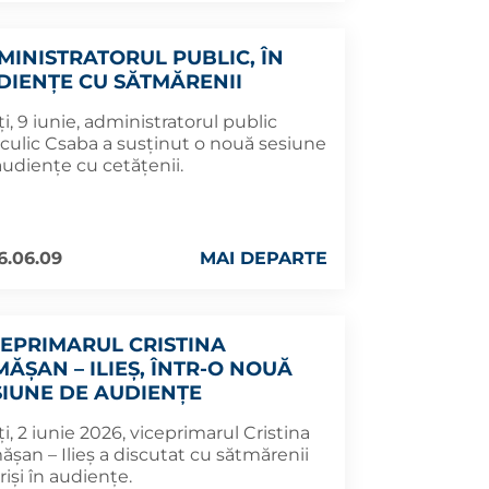
MINISTRATORUL PUBLIC, ÎN
DIENȚE CU SĂTMĂRENII
i, 9 iunie, administratorul public
culic Csaba a susținut o nouă sesiune
audiențe cu cetățenii.
6.06.09
MAI DEPARTE
CEPRIMARUL CRISTINA
MĂȘAN – ILIEȘ, ÎNTR-O NOUĂ
SIUNE DE AUDIENȚE
i, 2 iunie 2026, viceprimarul Cristina
șan – Ilieș a discutat cu sătmărenii
riși în audiențe.