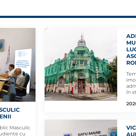
AD
MU
LU
AS
RO
Tema
imob
admi
în s
202
SCULIC
ENII
VI
blic Masculic
audiențe cu
AU