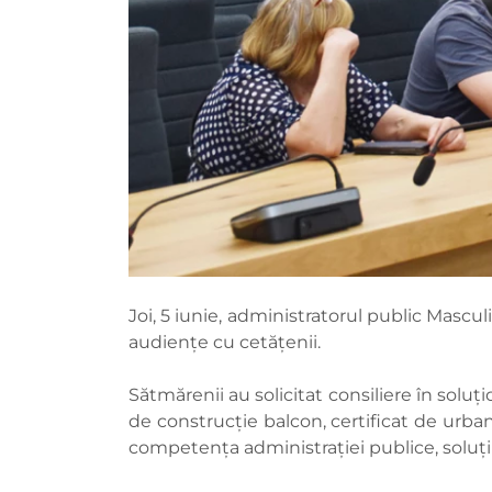
Joi, 5 iunie, administratorul public Mascu
audiențe cu cetățenii.
Sătmărenii au solicitat consiliere în solu
de construcție balcon, certificat de urban
competența administrației publice, soluții