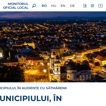
MONITORUL
RO
HU
EN
DE
OFICIAL LOCAL
IPIULUI, ÎN AUDIENȚE CU SĂTMĂRENII
NICIPIULUI, ÎN