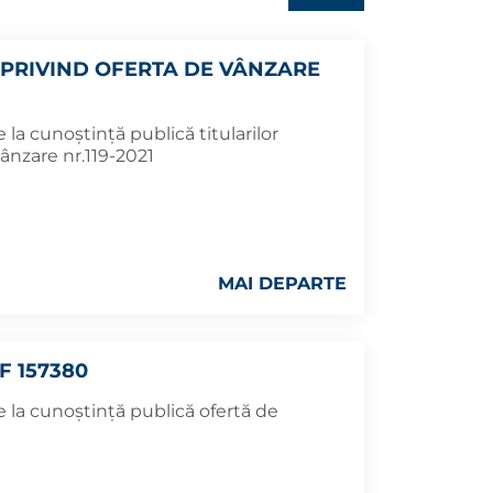
PRIVIND OFERTA DE VÂNZARE
la cunoștință publică titularilor
ânzare nr.119-2021
MAI DEPARTE
F 157380
 la cunoștință publică ofertă de