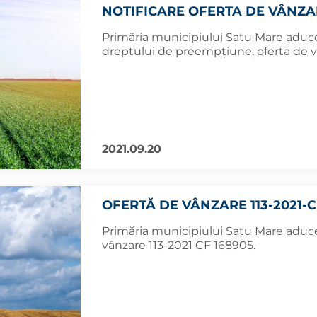
NOTIFICARE OFERTA DE VÂNZAR
Primăria municipiului Satu Mare aduce 
dreptului de preempțiune, oferta de v
2021.09.20
OFERTĂ DE VÂNZARE 113-2021-C
Primăria municipiului Satu Mare aduce
vânzare 113-2021 CF 168905.