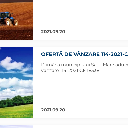
2021.09.20
OFERTĂ DE VÂNZARE 114-2021-C
Primăria municipiului Satu Mare aduce
vânzare 114-2021 CF 18538
2021.09.20