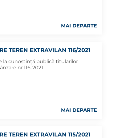
MAI DEPARTE
E TEREN EXTRAVILAN 116/2021
la cunoștință publică titularilor
ânzare nr.116-2021
MAI DEPARTE
E TEREN EXTRAVILAN 115/2021