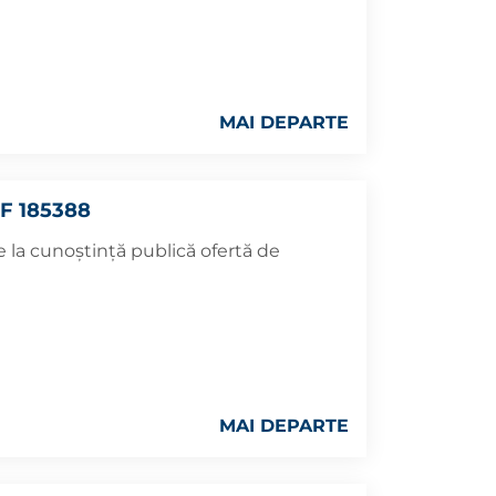
MAI DEPARTE
F 185388
 la cunoștință publică ofertă de
MAI DEPARTE