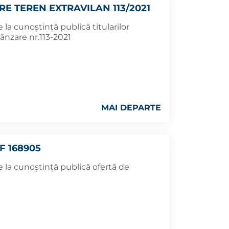
E TEREN EXTRAVILAN 113/2021
la cunoștință publică titularilor
ânzare nr.113-2021
MAI DEPARTE
F 168905
 la cunoștință publică ofertă de