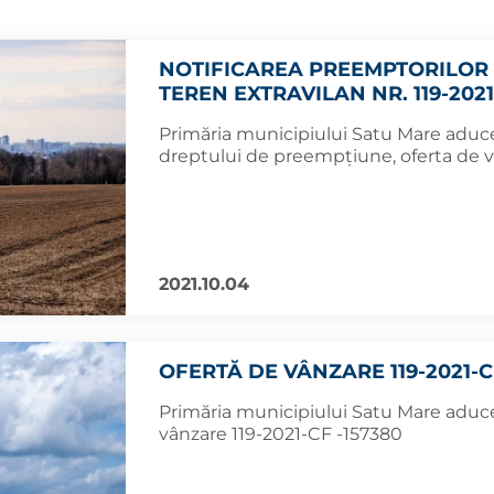
NOTIFICAREA PREEMPTORILOR 
TEREN EXTRAVILAN NR. 119-2021
Primăria municipiului Satu Mare aduce 
dreptului de preempțiune, oferta de v
2021.10.04
OFERTĂ DE VÂNZARE 119-2021-C
Primăria municipiului Satu Mare aduce
vânzare 119-2021-CF -157380