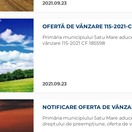
2021.09.23
OFERTĂ DE VÂNZARE 115-2021-C
Primăria municipiului Satu Mare aduce
vânzare 115-2021 CF 185598
2021.09.23
NOTIFICARE OFERTA DE VÂNZAR
Primăria municipiului Satu Mare aduce 
dreptului de preempțiune, oferta de v