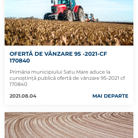
OFERTĂ DE VÂNZARE 95 -2021-CF
170840
Primăria municipiului Satu Mare aduce la
cunoștință publică ofertă de vânzare 95-2021 cf
170840
2021.08.04
MAI DEPARTE