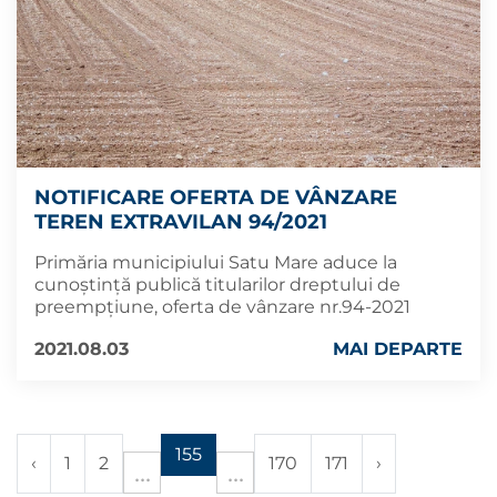
NOTIFICARE OFERTA DE VÂNZARE
TEREN EXTRAVILAN 94/2021
Primăria municipiului Satu Mare aduce la
cunoștință publică titularilor dreptului de
preempțiune, oferta de vânzare nr.94-2021
2021.08.03
MAI DEPARTE
155
‹
1
2
170
171
›