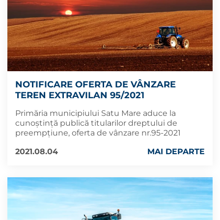
NOTIFICARE OFERTA DE VÂNZARE
TEREN EXTRAVILAN 95/2021
Primăria municipiului Satu Mare aduce la
cunoștință publică titularilor dreptului de
preempțiune, oferta de vânzare nr.95-2021
2021.08.04
MAI DEPARTE