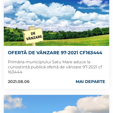
OFERTĂ DE VÂNZARE 97-2021 CF163444
Primăria municipiului Satu Mare aduce la
cunoștință publică ofertă de vânzare 97-2021 cf
163444
2021.08.06
MAI DEPARTE