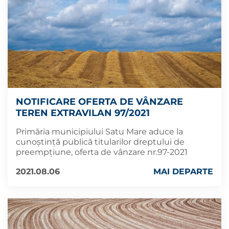
NOTIFICARE OFERTA DE VÂNZARE
TEREN EXTRAVILAN 97/2021
Primăria municipiului Satu Mare aduce la
cunoștință publică titularilor dreptului de
preempțiune, oferta de vânzare nr.97-2021
2021.08.06
MAI DEPARTE