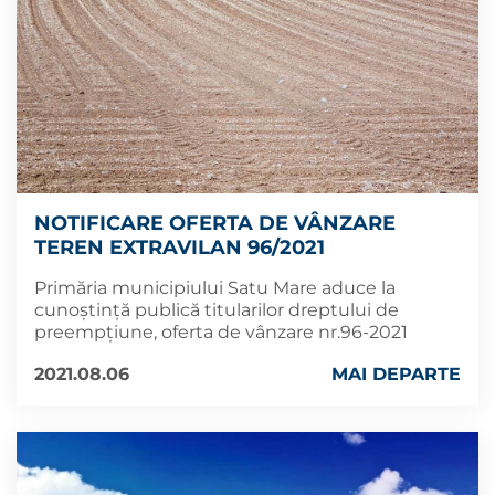
NOTIFICARE OFERTA DE VÂNZARE
TEREN EXTRAVILAN 96/2021
Primăria municipiului Satu Mare aduce la
cunoștință publică titularilor dreptului de
preempțiune, oferta de vânzare nr.96-2021
2021.08.06
MAI DEPARTE