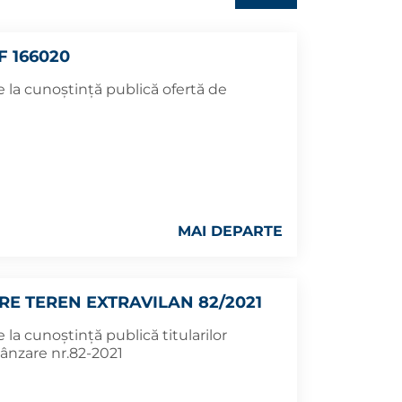
F 166020
 la cunoștință publică ofertă de
MAI DEPARTE
E TEREN EXTRAVILAN 82/2021
la cunoștință publică titularilor
ânzare nr.82-2021