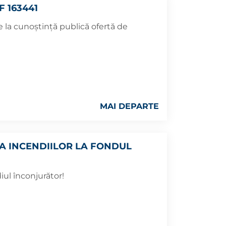
 163441
 la cunoștință publică ofertă de
MAI DEPARTE
A INCENDIILOR LA FONDUL
iul înconjurător!