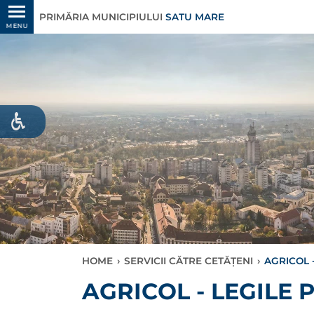
PRIMĂRIA MUNICIPIULUI
SATU MARE
MENU
HOME
›
SERVICII CĂTRE CETĂȚENI
›
AGRICOL -
AGRICOL - LEGILE 