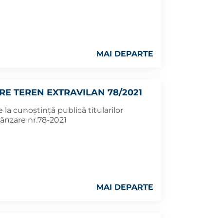
MAI DEPARTE
E TEREN EXTRAVILAN 78/2021
la cunoștință publică titularilor
ânzare nr.78-2021
MAI DEPARTE