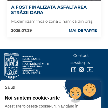
A FOST FINALIZATĂ ASFALTAREA
STRĂZII DARA
Modernizăm încă o zonă dinamică din oraș.
2025.07.29
MAI DEPARTE
Contact
URMĂRIȚI-NE
Salut!
PRIMĂRIA MUNICIPIULUI
SATU MARE
Noi suntem cookie-urile
P-ȚA 25 OCTOMBRIE, NR. 1 CORP M, 440026 SATU MARE
Acest site folosește cookie-uri. Navigând în