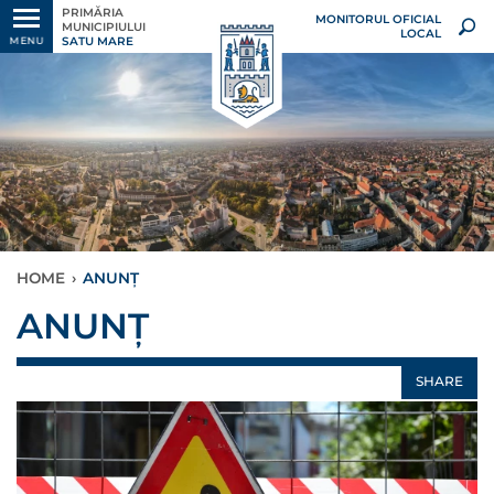
PRIMĂRIA
MONITORUL OFICIAL
MUNICIPIULUI
LOCAL
SATU MARE
MENU
HOME
›
ANUNȚ
ANUNȚ
SHARE