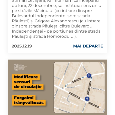
Stimați cetățeni, vă informăm că începând
de luni, 22 decembrie, se instituie sens unic
pe străzile Măcinului (cu intrare dinspre
Bulevardul Independenței spre strada
Păulești) și Grigore Alexandrescu (cu intrare
dinspre strada Păulești către Bulevardul
Independenței - pe porțiunea dintre strada
Păulești și strada Homorodului).
2025.12.19
MAI DEPARTE