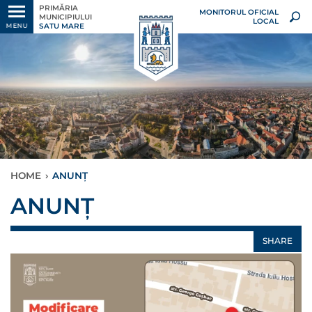
PRIMĂRIA
MONITORUL OFICIAL
MUNICIPIULUI
LOCAL
SATU MARE
MENU
HOME
›
ANUNȚ
ANUNȚ
SHARE