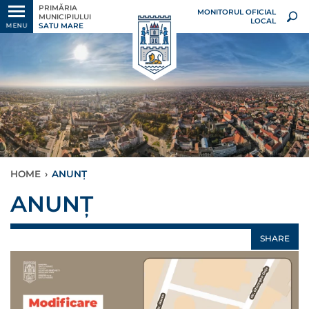
PRIMĂRIA
MONITORUL OFICIAL
MUNICIPIULUI
LOCAL
SATU MARE
MENU
HOME
›
ANUNȚ
ANUNȚ
SHARE