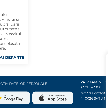
tului
 Vinului și
upra luării
autoritatea
i în cadrul
supra
 amplasat în
re.
AI DEPARTE
PRIMĂRIA MUNI
CȚIA DATELOR PERSONALE
SATU MARE
P-ȚA 25 OCTOMB
440026 SATU M