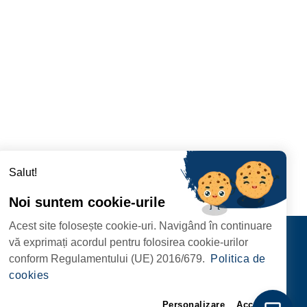
Salut!
Noi suntem cookie-urile
Acest site folosește cookie-uri. Navigând în continuare
CIPIULUI
Contact
vă exprimați acordul pentru folosirea cookie-urilor
URMĂRIȚI-NE
conform Regulamentului (UE) 2016/679.
Politica de
RIE, NR. 1 CORP M,
cookies
ARE
Personalizare
Accept