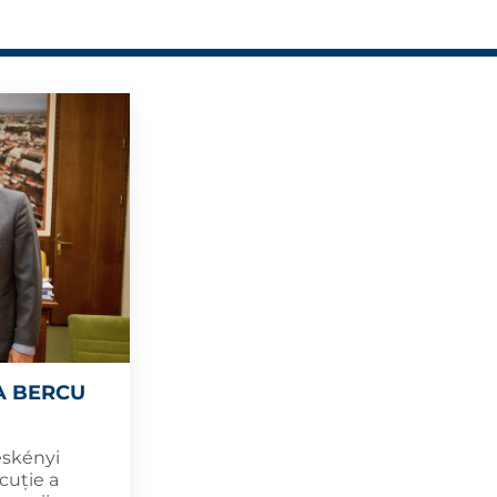
A BERCU
eskényi
cuție a