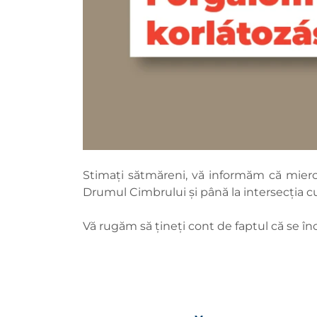
Stimați sătmăreni, vă informăm că miercur
Drumul Cimbrului și până la intersecția c
Vă rugăm să țineți cont de faptul că se în