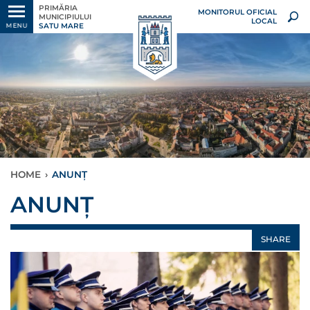
PRIMĂRIA
MONITORUL OFICIAL
MUNICIPIULUI
LOCAL
SATU MARE
MENU
HOME
›
ANUNȚ
ANUNȚ
SHARE