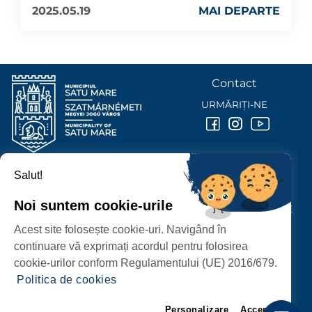
2025.05.19
MAI DEPARTE
Contact
URMĂRIȚI-NE
Salut!
PRIMĂRIA MUNICIPIULUI
SATU MARE
Noi suntem cookie-urile
P-ȚA 25 OCTOMBRIE, NR. 1 CORP M, 440026 SATU MARE
Acest site folosește cookie-uri. Navigând în
PROTECȚIA DATELOR PERSONALE
continuare vă exprimați acordul pentru folosirea
cookie-urilor conform Regulamentului (UE) 2016/679.
Politica de cookies
Personalizare
Accept