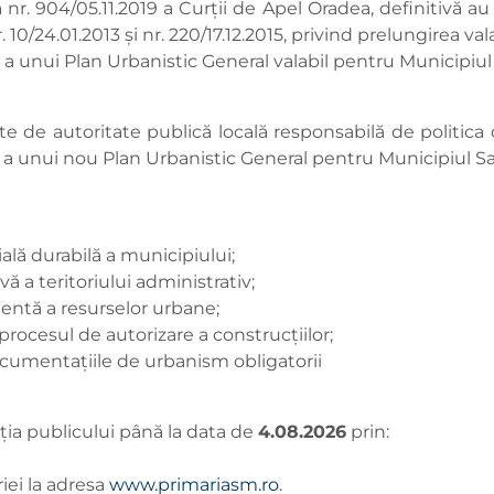
nr. 904/05.11.2019 a Curții de Apel Oradea, definitivă au 
 10/24.01.2013 și nr. 220/17.12.2015, privind prelungirea va
lă a unui Plan Urbanistic General valabil pentru Municipiu
te de autoritate publică locală responsabilă de politica
re a unui nou Plan Urbanistic General pentru Municipiul S
rială durabilă a municipiului;
ă a teritoriului administrativ;
icientă a resurselor urbane;
în procesul de autorizare a construcțiilor;
documentațiile de urbanism obligatorii
iţia publicului până la data de
4.08.2026
prin:
iei la adresa
www.primariasm.ro
.