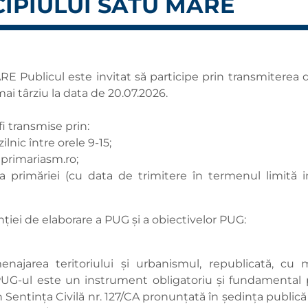
IPIULUI SATU MARE
 Publicul este invitat să participe prin transmiterea de
ai târziu la data de 20.07.2026.
fi transmise prin:
zilnic între orele 9-15;
primariasm.ro
;
esa primăriei (cu data de trimitere în termenul limit
ției de elaborare a PUG şi a obiectivelor PUG:
ajarea teritoriului și urbanismul, republicată, cu mod
G-ul este un instrument obligatoriu și fundamental p
in Sentința Civilă nr. 127/CA pronunțată în ședința public