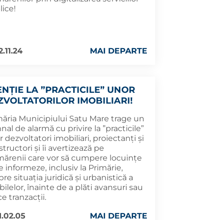
lice!
.11.24
MAI DEPARTE
ENȚIE LA ”PRACTICILE” UNOR
ZVOLTATORILOR IMOBILIARI!
măria Municipiului Satu Mare trage un
al de alarmă cu privire la ”practicile”
 dezvoltatori imobiliari, proiectanți și
tructori și îi avertizează pe
mărenii care vor să cumpere locuințe
e informeze, inclusiv la Primărie,
re situația juridică și urbanistică a
ilelor, înainte de a plăti avansuri sau
ce tranzacții.
1.02.05
MAI DEPARTE