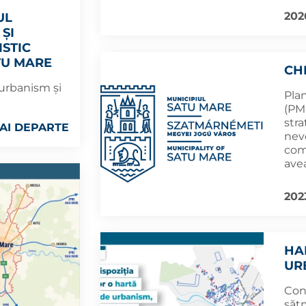
202
UL
ȘI
ISTIC
TU MARE
CH
, urbanism şi
Pla
(PM
stra
AI DEPARTE
nev
comp
avea
202
HA
UR
Con
sătm