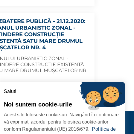
BATERE PUBLICĂ - 21.12.2020:
ANUL URBANISTIC ZONAL -
TINDERE CONSTRUCȚIE
ISTENTĂ SATU MARE DRUMUL
ȘCATELOR NR. 4
NULUI URBANISTIC ZONAL -
INDERE CONSTRUCȚIE EXISTENTĂ
U MARE DRUMUL MUȘCATELOR NR.
.12.17
MAI DEPARTE
Salut!
Noi suntem cookie-urile
Acest site folosește cookie-uri. Navigând în continuare
CIPIULUI
Contact
vă exprimați acordul pentru folosirea cookie-urilor
URMĂRIȚI-NE
conform Regulamentului (UE) 2016/679.
Politica de
RIE, NR. 1 CORP M,