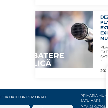
DEZ
PL
EX
EX
MU
PLA
EXT
SAT
4
2020
PRIMĂRIA MUNI
CȚIA DATELOR PERSONALE
SATU MARE
P-ȚA 25 OCTOMB