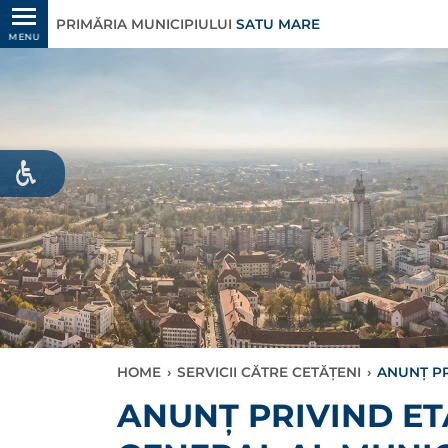
PRIMĂRIA MUNICIPIULUI
SATU MARE
MENU
HOME
›
SERVICII CĂTRE CETĂȚENI
›
ANUNŢ PR
ANUNŢ PRIVIND E