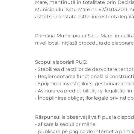
Mare, menținută în totalitate prin Decizia 
Municipiului Satu Mare nr. 62/31.03.2011, nr.
astfel se constată astfel inexistența lega
Primăria Municipiului Satu Mare, în calita
nivel local, inițiază procedura de elabora
Scopul elaborării PUG:
• Stabilirea direcțiilor de dezvoltare terito
• Reglementarea funcțională și constructiv
• Sprijinirea investițiilor și gestionarea ef
• Asigurarea predictibilității și legalității 
• Îndeplinirea obligațiilor legale privind 
Răspunsul la observaţii va fi pus la dispoz
- afişare la sediul primăriei
- publicare pe pagina de internet a primăr