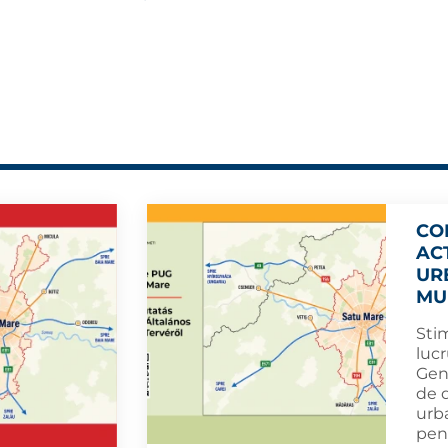
CO
AC
UR
MU
Sti
lucr
Gene
de 
urb
pent