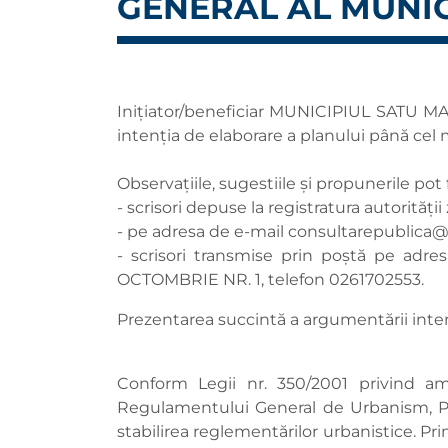
GENERAL AL MUNIC
Inițiator/beneficiar MUNICIPIUL SATU MARE
intenţia de elaborare a planului până cel m
Observaţiile, sugestiile şi propunerile pot 
- scrisori depuse la registratura autorităţii 
- pe adresa de e-mail
consultarepublica@
- scrisori transmise prin poştă pe adr
OCTOMBRIE NR. 1, telefon 0261702553.
Prezentarea succintă a argumentării inten
Conform Legii nr. 350/2001 privind amen
Regulamentului General de Urbanism, PU
stabilirea reglementărilor urbanistice. Pr