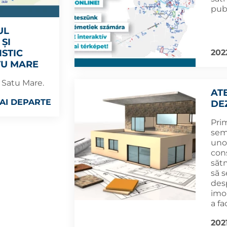
pub
UL
ȘI
2022
ISTIC
TU MARE
l Satu Mare.
AT
AI DEPARTE
DE
Pri
semn
unor
cons
săt
să s
desp
imob
a fa
202