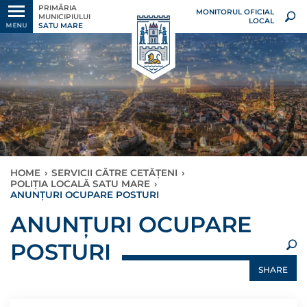
PRIMĂRIA
MONITORUL OFICIAL
MUNICIPIULUI
LOCAL
SATU MARE
MENU
HOME
›
SERVICII CĂTRE CETĂȚENI
›
POLIȚIA LOCALĂ SATU MARE
›
ANUNȚURI OCUPARE POSTURI
×
ANUNȚURI OCUPARE
POSTURI
SHARE