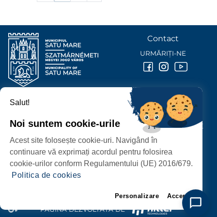
Contact
URMĂRIȚI-NE
Salut!
PRIMĂRIA MUNICIPIULUI
SATU MARE
Noi suntem cookie-urile
P-ȚA 25 OCTOMBRIE, NR. 1 CORP M, 440026 SATU MARE
Acest site folosește cookie-uri. Navigând în
PROTECȚIA DATELOR PERSONALE
continuare vă exprimați acordul pentru folosirea
cookie-urilor conform Regulamentului (UE) 2016/679.
Politica de cookies
Personalizare
Accept
PAGINĂ DEZVOLTATĂ DE