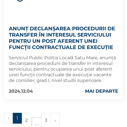
ANUNȚ DECLANȘAREA PROCEDURII DE
TRANSFER ÎN INTERESUL SERVICIULUI
PENTRU UN POST AFERENT UNEI
FUNCŢII CONTRACTUALE DE EXECUŢIE
Serviciul Public Poliția Locală Satu Mare, anunță
declanșarea procedurii de transfer în interesul
serviciului, pentru ocuparea unui post aferent
unei funcţii contractuale de execuţie vacante
de consilier, grad I, nivel studii superioare.
2024.12.04
MAI DEPARTE
‹
1
2
3
›