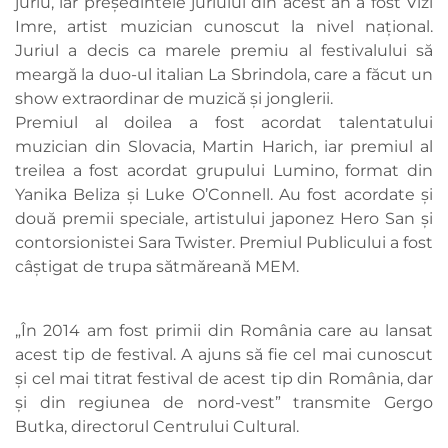
juriu, iar președintele juriului din acest an a fost Vizi
Imre, artist muzician cunoscut la nivel național.
Juriul a decis ca marele premiu al festivalului să
meargă la duo-ul italian La Sbrindola, care a făcut un
show extraordinar de muzică și jonglerii.
Premiul al doilea a fost acordat talentatului
muzician din Slovacia, Martin Harich, iar premiul al
treilea a fost acordat grupului Lumino, format din
Yanika Beliza și Luke O’Connell. Au fost acordate și
două premii speciale, artistului japonez Hero San și
contorsionistei Sara Twister. Premiul Publicului a fost
câștigat de trupa sătmăreană MEM.
„În 2014 am fost primii din România care au lansat
acest tip de festival. A ajuns să fie cel mai cunoscut
și cel mai titrat festival de acest tip din România, dar
și din regiunea de nord-vest” transmite Gergo
Butka, directorul Centrului Cultural.