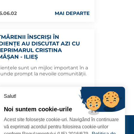
6.06.02
MAI DEPARTE
MĂRENII ÎNSCRIȘI ÎN
DIENȚE AU DISCUTAT AZI CU
CEPRIMARUL CRISTINA
ĂȘAN - ILIEȘ
iențele sunt un mijloc important în a
punde prompt la nevoile comunității.
6.05.12
MAI DEPARTE
Salut!
Noi suntem cookie-urile
Acest site folosește cookie-uri. Navigând în continuare
CIPIULUI
Contact
vă exprimați acordul pentru folosirea cookie-urilor
URMĂRIȚI-NE
conform Regulamentului (UE) 2016/679.
Politica de