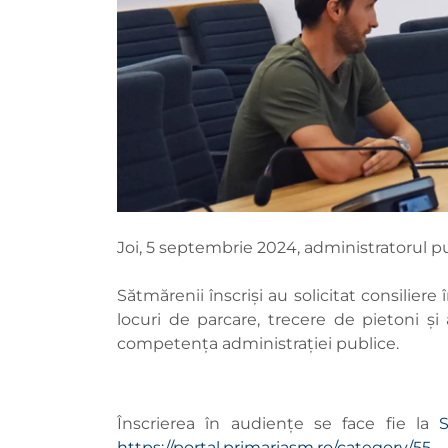
Joi, 5 septembrie 2024, administratorul p
Sătmărenii înscriși au solicitat consilier
locuri de parcare, trecere de pietoni și 
competența administrației publice.
Înscrierea în audiențe se face fie la
S
https://portal.primariasm.ro/category/55
.