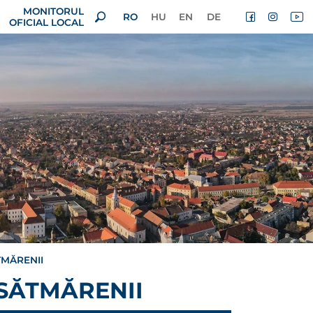
MONITORUL
RO
HU
EN
DE
OFICIAL LOCAL
TMĂRENII
 SĂTMĂRENII