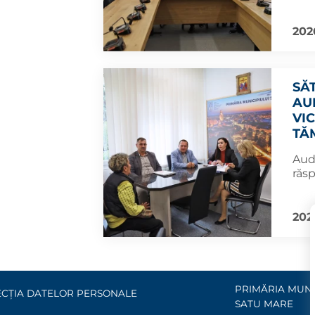
202
SĂT
AU
VI
TĂM
Aud
răs
202
PRIMĂRIA MUNI
CȚIA DATELOR PERSONALE
SATU MARE