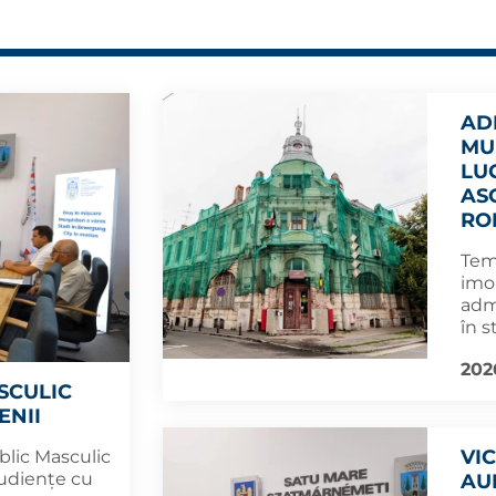
AD
MU
LU
AS
RO
Tema
imob
admi
în s
202
SCULIC
ENII
VI
blic Masculic
audiențe cu
AU