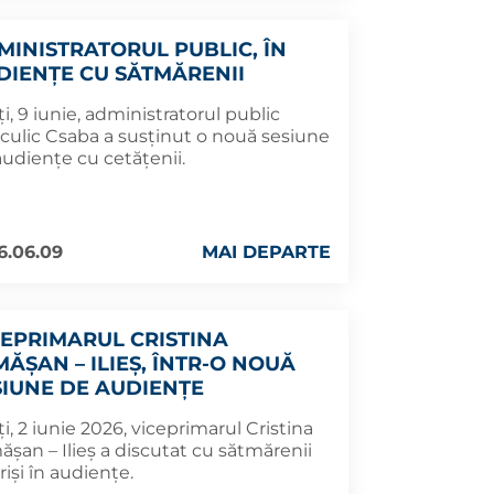
MINISTRATORUL PUBLIC, ÎN
DIENȚE CU SĂTMĂRENII
i, 9 iunie, administratorul public
culic Csaba a susținut o nouă sesiune
audiențe cu cetățenii.
6.06.09
MAI DEPARTE
CEPRIMARUL CRISTINA
MĂȘAN – ILIEȘ, ÎNTR-O NOUĂ
SIUNE DE AUDIENȚE
i, 2 iunie 2026, viceprimarul Cristina
șan – Ilieș a discutat cu sătmărenii
riși în audiențe.