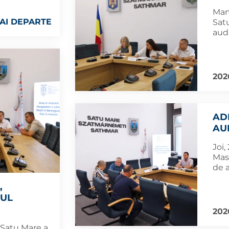
Marț
AI DEPARTE
Sat
aud
202
AD
AU
Joi,
Mas
de 
,
RUL
202
 Satu Mare a