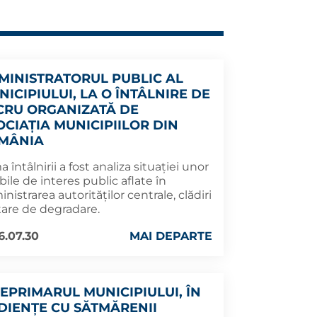
MINISTRATORUL PUBLIC AL
NICIPIULUI, LA O ÎNTÂLNIRE DE
CRU ORGANIZATĂ DE
OCIAȚIA MUNICIPIILOR DIN
MÂNIA
 întâlnirii a fost analiza situației unor
ile de interes public aflate în
nistrarea autorităților centrale, clădiri
tare de degradare.
6.07.30
MAI DEPARTE
CEPRIMARUL MUNICIPIULUI, ÎN
DIENȚE CU SĂTMĂRENII