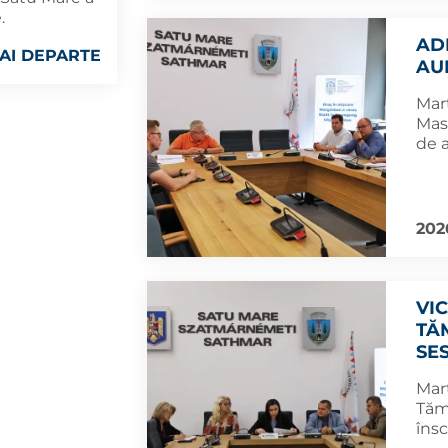
.
AD
AI DEPARTE
AU
Marț
Mas
de 
202
VI
TĂ
SE
Marț
Tămă
însc