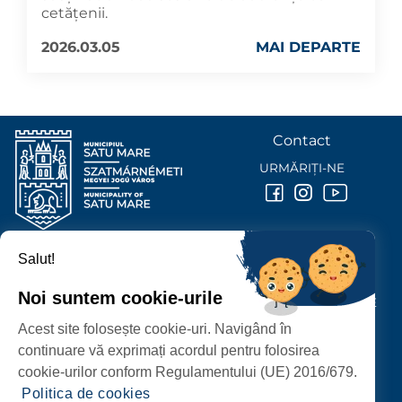
cetățenii.
2026.03.05
MAI DEPARTE
Contact
URMĂRIȚI-NE
Salut!
PRIMĂRIA MUNICIPIULUI
SATU MARE
Noi suntem cookie-urile
P-ȚA 25 OCTOMBRIE, NR. 1 CORP M, 440026 SATU MARE
Acest site folosește cookie-uri. Navigând în
PROTECȚIA DATELOR PERSONALE
continuare vă exprimați acordul pentru folosirea
cookie-urilor conform Regulamentului (UE) 2016/679.
Politica de cookies