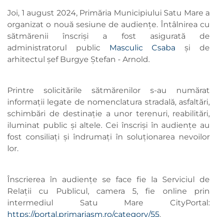
Joi, 1 august 2024, Primăria Municipiului Satu Mare a
organizat o nouă sesiune de audiențe. Întâlnirea cu
sătmărenii înscriși a fost asigurată de
administratorul public
Masculic Csaba
și de
arhitectul șef Burgye Ștefan - Arnold.
Printre solicitările sătmărenilor s-au numărat
informații legate de nomenclatura stradală, asfaltări,
schimbări de destinație a unor terenuri, reabilitări,
iluminat public și altele. Cei înscriși în audiențe au
fost consiliați și îndrumați în soluționarea nevoilor
lor.
Înscrierea în audiențe se face fie la Serviciul de
Relații cu Publicul, camera 5, fie online prin
intermediul Satu Mare CityPortal:
https://portal.primariasm.ro/category/55
.