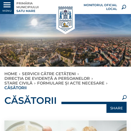
PRIMĂRIA
MONITORUL OFICIAL
MUNICIPIULUI
LOCAL
SATU MARE
MENU
HOME
›
SERVICII CĂTRE CETĂȚENI
›
DIRECȚIA DE EVIDENȚĂ A PERSOANELOR
›
STARE CIVILĂ
›
FORMULARE ȘI ACTE NECESARE
›
CĂSĂTORII
×
CĂSĂTORII
SHARE