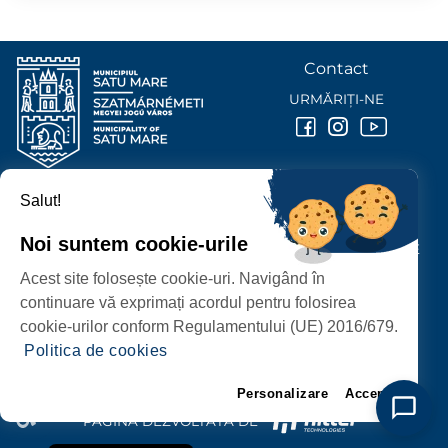
Contact
URMĂRIȚI-NE
Salut!
PRIMĂRIA MUNICIPIULUI
SATU MARE
Noi suntem cookie-urile
P-ȚA 25 OCTOMBRIE, NR. 1 CORP M, 440026 SATU MARE
Acest site folosește cookie-uri. Navigând în
PROTECȚIA DATELOR PERSONALE
continuare vă exprimați acordul pentru folosirea
cookie-urilor conform Regulamentului (UE) 2016/679.
Politica de cookies
Personalizare
Accept
PAGINĂ DEZVOLTATĂ DE