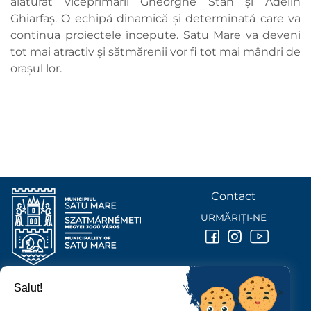
alăturat viceprimarii Gheorghe Stan și Adelin
Ghiarfaș. O echipă dinamică și determinată care va
continua proiectele începute. Satu Mare va deveni
tot mai atractiv și sătmărenii vor fi tot mai mândri de
orașul lor.
Contact
URMĂRIȚI-NE
Salut!
PRIMĂRIA MUNICIPIULUI
SATU MARE