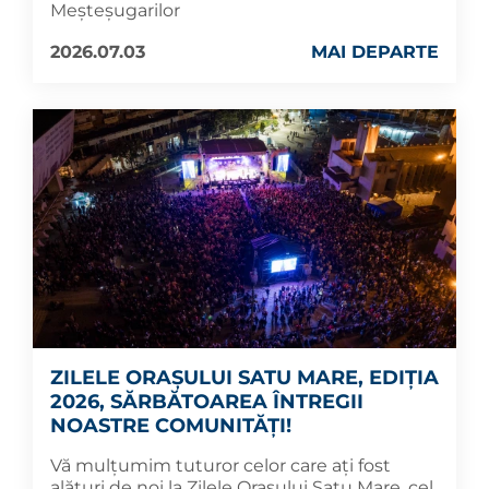
Meșteșugarilor
2026.07.03
MAI DEPARTE
ZILELE ORAȘULUI SATU MARE, EDIȚIA
2026, SĂRBĂTOAREA ÎNTREGII
NOASTRE COMUNITĂȚI!
Vă mulțumim tuturor celor care ați fost
alături de noi la Zilele Orașului Satu Mare, cel