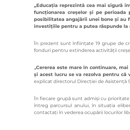
,,Educația reprezintă cea mai sigură in
funcționarea creșelor și pe perioada
posibilitatea angajării unei bone și au
investițiile pentru a putea răspunde la
În prezent sunt înființate 19 grupe de cr
fonduri pentru extinderea activității creșe
,
,Cererea este mare în continuare, mai 
și acest lucru se va rezolva pentru că 
explicat directorul Direcției de Asistență 
În fiecare grupă sunt admiși cu prioritate c
întreg parcursul anului, în situaţia elibe
contactaţi în vederea ocupării locurilor lib