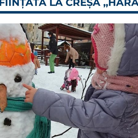
FIINȚATĂ LA CREȘA ,,HARA