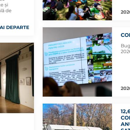
e și
lă de
202
AI DEPARTE
CO
Bug
2026
202
12,
CO
AN