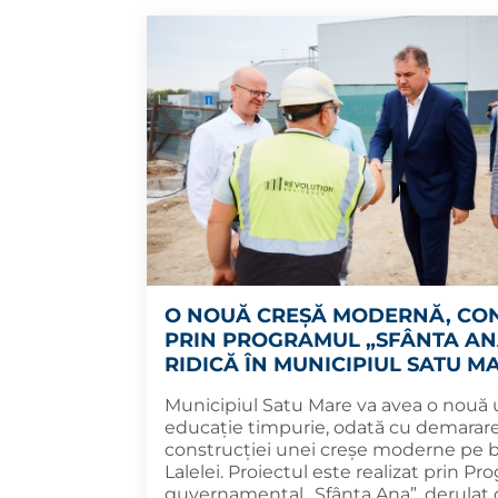
O NOUĂ CREȘĂ MODERNĂ, CO
PRIN PROGRAMUL „SFÂNTA ANA
RIDICĂ ÎN MUNICIPIUL SATU M
Municipiul Satu Mare va avea o nouă 
educație timpurie, odată cu demarar
construcției unei creșe moderne pe 
Lalelei. Proiectul este realizat prin P
guvernamental „Sfânta Ana”, derulat