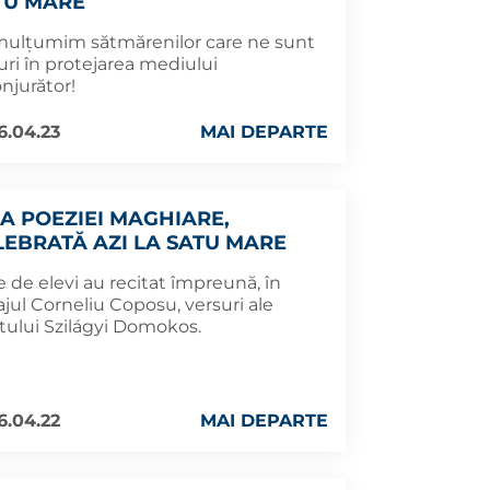
TU MARE
mulțumim sătmărenilor care ne sunt
uri în protejarea mediului
njurător!
6.04.23
MAI DEPARTE
UA POEZIEI MAGHIARE,
LEBRATĂ AZI LA SATU MARE
 de elevi au recitat împreună, în
jul Corneliu Coposu, versuri ale
tului Szilágyi Domokos.
6.04.22
MAI DEPARTE