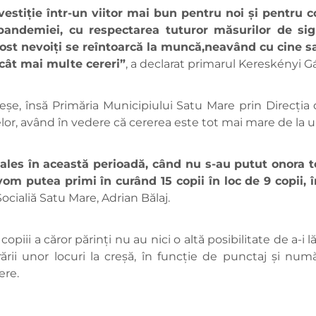
vestiție într-un viitor mai bun pentru noi și pentru c
 pandemiei, cu respectarea tuturor măsurilor de sig
 fost nevoiți se reîntoarcă la muncă,neavând cu cine sa
 cât mai multe cereri”
, a declarat primarul Kereskényi G
eșe, însă Primăria Municipiului Satu Mare prin Direcția
lor, având în vedere că cererea este tot mai mare de la un
ales în această perioadă, când nu s-au putut onora t
vom putea primi în curând 15 copii în loc de 9 copii
Socialiă Satu Mare, Adrian Bălaj.
opiii a căror părinți nu au nici o altă posibilitate de a-i l
rării unor locuri la creşă, în funcţie de punctaj şi numă
ere.