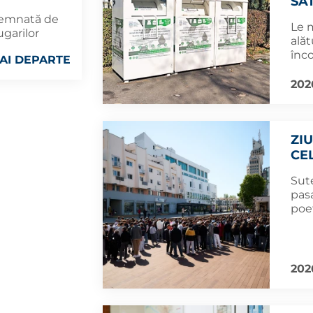
SA
 semnată de
Le 
ugarilor
alăt
înco
AI DEPARTE
202
ZI
CE
Sute
pasa
poe
202