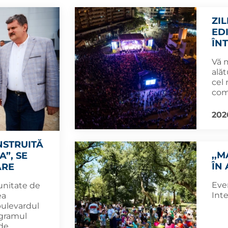
ZI
ED
ÎN
Vă 
alăt
cel
com
202
NSTRUITĂ
,,M
”, SE
ÎN
ARE
Eve
unitate de
Inte
ea
bulevardul
rogramul
 de