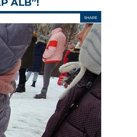
P ALB”!
SHARE