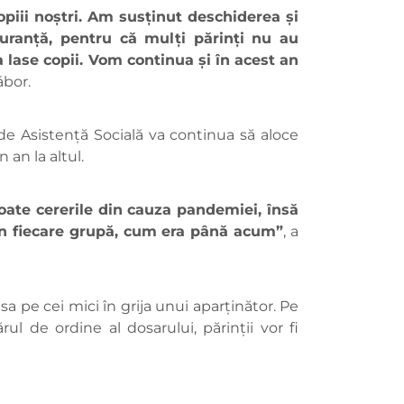
opiii noștri. Am susținut deschiderea și
uranță, pentru că mulți părinți nu au
 lase copii. Vom continua și în acest an
ábor.
 de Asistență Socială va continua să aloce
 an la altul.
oate cererile din cauza pandemiei, însă
, în fiecare grupă, cum era până acum”
, a
ăsa pe cei mici în grija unui aparținător. Pe
rul de ordine al dosarului, părinţii vor fi