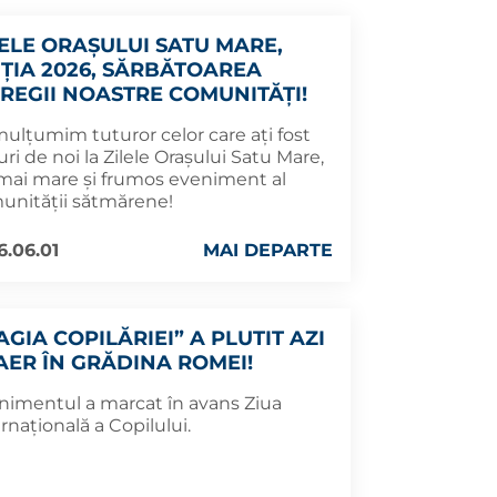
LELE ORAȘULUI SATU MARE,
IȚIA 2026, SĂRBĂTOAREA
TREGII NOASTRE COMUNITĂȚI!
mulțumim tuturor celor care ați fost
uri de noi la Zilele Orașului Satu Mare,
 mai mare și frumos eveniment al
unității sătmărene!
6.06.01
MAI DEPARTE
AGIA COPILĂRIEI” A PLUTIT AZI
 AER ÎN GRĂDINA ROMEI!
nimentul a marcat în avans Ziua
rnațională a Copilului.