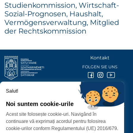
Studienkommission, Wirtschaft-
Sozial-Prognosen, Haushalt,
Vermögensverwaltung, Mitglied
der Rechtskommission
Kontakt
FOLGEN SIE UNS
Salut!
BÜRGERMEISTERAMT DER STADT
SATU MARE
Noi suntem cookie-urile
P-ȚA 25 OCTOMBRIE, NR. 1 CORP M, 440026 SATU MARE
Acest site folosește cookie-uri. Navigând în
SCHUTZ DER PERSONENBEZOGENEN DATEN
continuare vă exprimați acordul pentru folosirea
cookie-urilor conform Regulamentului (UE) 2016/679.