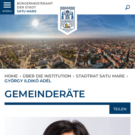
BÜRGERMEISTERAMT
DER STADT
SATU MARE
MENU
HOME
›
ÜBER DIE INSTITUTION
›
STADTRAT SATU MARE
›
GYÖRGY ILDIKÓ ADÉL
GEMEINDERÄTE
TEILEN