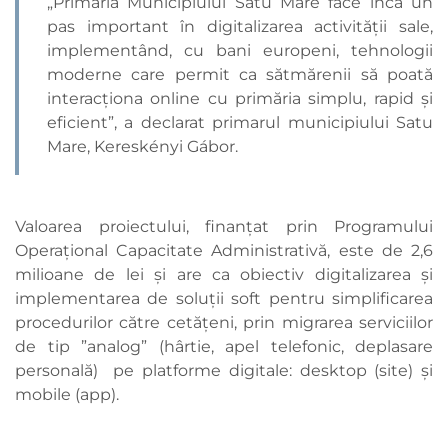
„Primăria Municipiului Satu Mare face încă un
pas important în digitalizarea activităţii sale,
implementând, cu bani europeni, tehnologii
moderne care permit ca sătmărenii să poată
interacţiona online cu primăria simplu, rapid şi
eficient”, a declarat primarul municipiului Satu
Mare, Kereskényi Gábor.
Valoarea proiectului, finanțat prin Programului
Operațional Capacitate Administrativă, este de 2,6
milioane de lei și are ca obiectiv digitalizarea și
implementarea de soluții soft pentru simplificarea
procedurilor către cetățeni, prin migrarea serviciilor
de tip ”analog” (hârtie, apel telefonic, deplasare
personală) pe platforme digitale: desktop (site) și
mobile (app).