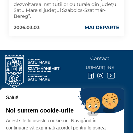
dezvoltarea instituțiilor culturale din județul
Satu Mare și județul Szabolcs-Szatmár-
Bereg”.
2026.03.03
MAI DEPARTE
Contact
URMĂRIȚI-NE
Salut!
PRIMĂRIA MUNICIPIULUI
SATU MARE
Noi suntem cookie-urile
P-ȚA 25 OCTOMBRIE, NR. 1 CORP M, 440026 SATU MARE
Acest site folosește cookie-uri. Navigând în
PROTECȚIA DATELOR PERSONALE
continuare vă exprimați acordul pentru folosirea