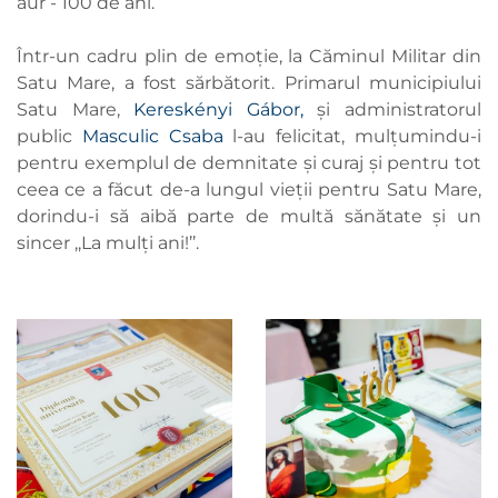
aur - 100 de ani.
Într-un cadru plin de emoție, la Căminul Militar din
Satu Mare, a fost sărbătorit. Primarul municipiului
Satu Mare,
Kereskényi Gábor,
și administratorul
public
Masculic Csaba
l-au felicitat, mulțumindu-i
pentru exemplul de demnitate și curaj și pentru tot
ceea ce a făcut de-a lungul vieții pentru Satu Mare,
dorindu-i să aibă parte de multă sănătate și un
sincer ,,La mulți ani!’’.