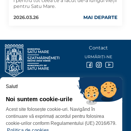
i pentru tot ceea ce a făcut de-a lungul vieții
pentru Satu Mare.
2026.03.26
MAI DEPARTE
Contact
URMĂRIȚI-NE
Salut!
PRIMĂRIA MUNICIPIULUI
SATU MARE
Noi suntem cookie-urile
P-ȚA 25 OCTOMBRIE, NR. 1 CORP M, 440026 SATU MARE
Acest site folosește cookie-uri. Navigând în
PROTECȚIA DATELOR PERSONALE
continuare vă exprimați acordul pentru folosirea
cookie-urilor conform Regulamentului (UE) 2016/679.
Politica de cookies