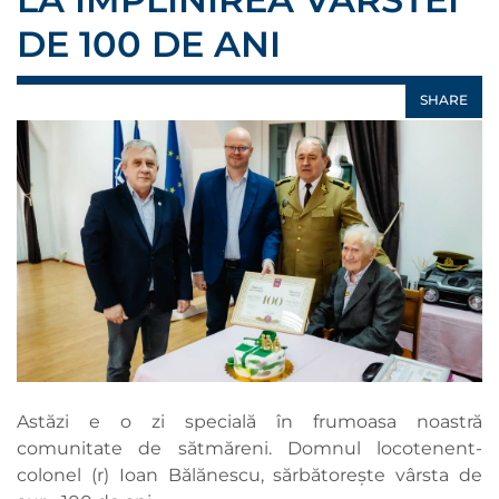
DE 100 DE ANI
SHARE
Astăzi e o zi specială în frumoasa noastră
comunitate de sătmăreni. Domnul locotenent-
colonel (r) Ioan Bălănescu, sărbătorește vârsta de