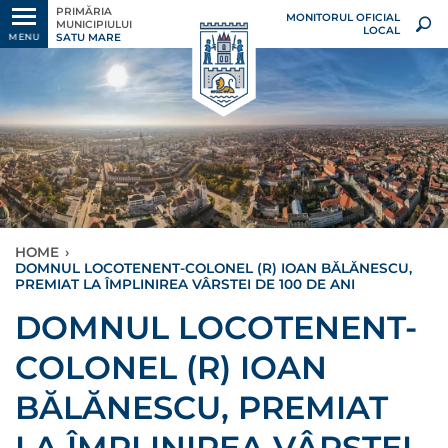
PRIMĂRIA
MONITORUL OFICIAL
MUNICIPIULUI
LOCAL
SATU MARE
MENU
HOME
›
DOMNUL LOCOTENENT-COLONEL (R) IOAN BĂLĂNESCU,
PREMIAT LA ÎMPLINIREA VÂRSTEI DE 100 DE ANI
DOMNUL LOCOTENENT-
COLONEL (R) IOAN
BĂLĂNESCU, PREMIAT
LA ÎMPLINIREA VÂRSTEI