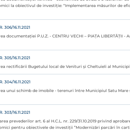
mici la obiectivul de investiţie: “Implementarea măsurilor de efi
306/16.11.2021
rea documentației P.U.Z. - CENTRU VECHI – PIAȚA LIBERTĂȚII - 
305/16.11.2021
ea rectificării Bugetului local de Venituri şi Cheltuieli al Munici
304/16.11.2021
rea unui schimb de imobile - terenuri între Municipiul Satu Mar
303/16.11.2021
ea prevederilor art. 6 al H.C.L. nr. 229/31.10.2019 privind aprobare
mici pentru obiectivele de investiții ”Modernizări parcări în cartie