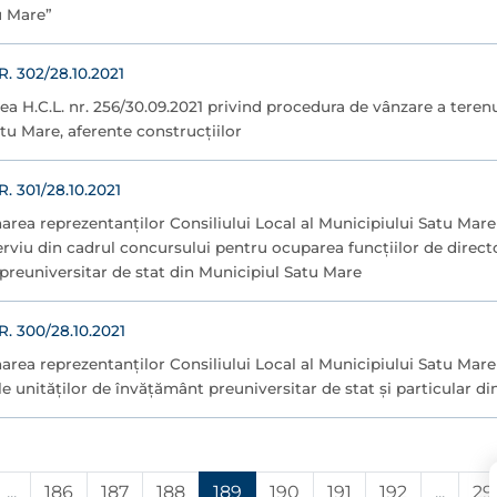
u Mare”
 302/28.10.2021
a H.C.L. nr. 256/30.09.2021 privind procedura de vânzare a terenu
tu Mare, aferente construcţiilor
 301/28.10.2021
rea reprezentanților Consiliului Local al Municipiului Satu Mare
erviu din cadrul concursului pentru ocuparea funcţiilor de directo
preuniversitar de stat din Municipiul Satu Mare
 300/28.10.2021
rea reprezentanților Consiliului Local al Municipiului Satu Mare î
le unităților de învățământ preuniversitar de stat și particular d
...
186
187
188
189
190
191
192
...
29