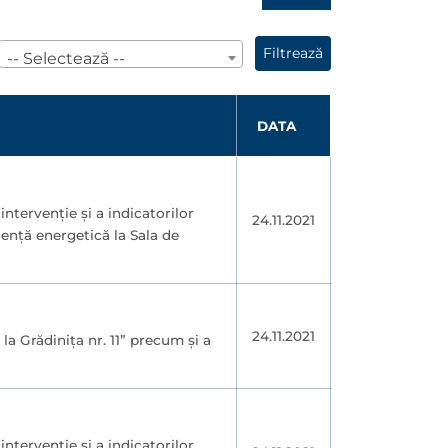
Filtrează
-- Selectează --
DATA
ntervenţie şi a indicatorilor
24.11.2021
ienţă energetică la Sala de
24.11.2021
a Grădiniţa nr. 11” precum şi a
ntervenţie şi a indicatorilor