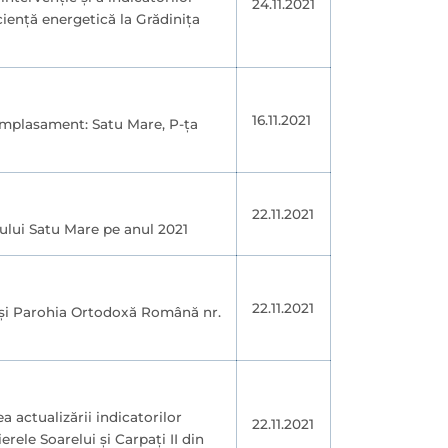
24.11.2021
cienţă energetică la Grădinița
16.11.2021
Amplasament: Satu Mare, P-ța
22.11.2021
piului Satu Mare pe anul 2021
22.11.2021
e și Parohia Ortodoxă Română nr.
a actualizării indicatorilor
22.11.2021
rele Soarelui și Carpați II din