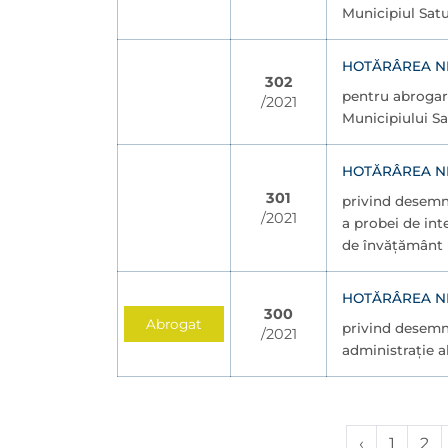
Municipiul Sat
HOTĂRÂREA NR.
302
pentru abrogare
/2021
Municipiului Sa
HOTĂRÂREA NR.
301
privind desemna
/2021
a probei de int
de învățământ 
HOTĂRÂREA NR.
300
Abrogat
privind desemna
/2021
administrație a
‹
1
2