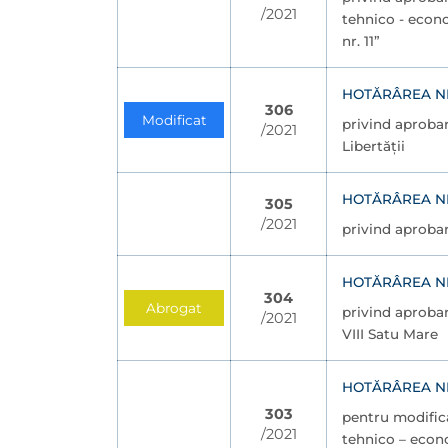
/2021
tehnico - econo
nr. 11”
HOTĂRÂREA NR. 
306
Modificat
privind aproba
/2021
Libertății
HOTĂRÂREA NR. 
305
/2021
privind aprobar
HOTĂRÂREA NR. 
304
Abrogat
privind aproba
/2021
VIII Satu Mare
HOTĂRÂREA NR. 
303
pentru modificar
/2021
tehnico – econo