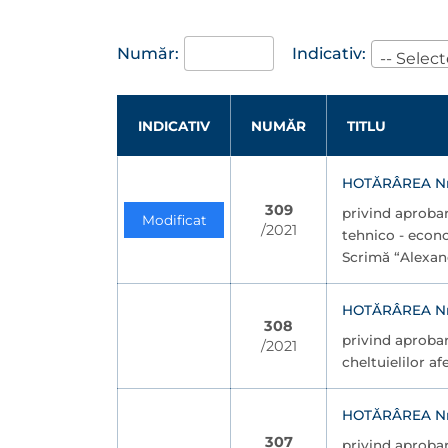
Număr:
Indicativ:
-- Select
INDICATIV
NUMĂR
TITLU
HOTĂRÂREA Nr. 
309
privind aprobar
Modificat
/2021
tehnico - econo
Scrimă “Alexan
HOTĂRÂREA Nr. 
308
privind aprobar
/2021
cheltuielilor af
HOTĂRÂREA Nr. 
307
privind aprobar