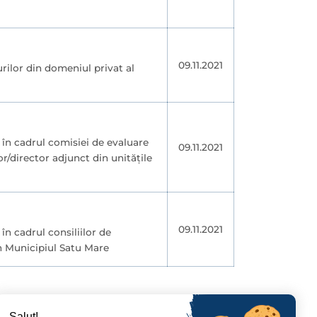
09.11.2021
rilor din domeniul privat al
 în cadrul comisiei de evaluare
09.11.2021
r/director adjunct din unitățile
09.11.2021
n cadrul consiliilor de
in Municipiul Satu Mare
6
297
›
Salut!