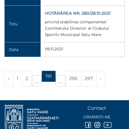
HOTĂRÂREA NR. 280/28.10.2021
privind stabilirea componenței
Titlu
Comitetului Director al Clubului
Sportiv Municipal Satu Mare
09.11.2021
Data
191
‹
1
2
296
297
›
Contact
URMĂRIȚI-NE