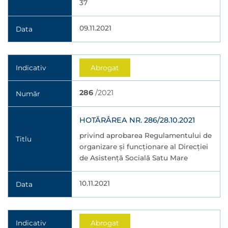
37
09.11.2021
Data
Indicativ
Abrogat
286
/2021
Număr
HOTĂRÂREA NR. 286/28.10.2021
privind aprobarea Regulamentului de
Titlu
organizare și funcționare al Direcției
de Asistență Socială Satu Mare
10.11.2021
Data
Indicativ
Abrogat