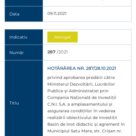
09.11.2021
Data
Indicativ
Abrogat
287
/2021
Număr
HOTĂRÂREA NR. 287/28.10.2021
privind aprobarea predării către
Ministerul Dezvoltării, Lucrărilor
Publice şi Administraţiei prin
Compania Naţională de Investiţii
Titlu
C.N.I. S.A. a amplasamentului şi
asigurarea condiţiilor în vederea
realizării obiectivului de investiții
Bazin de înot didactic şi agrement în
Municipiul Satu Mare, str. Crişan nr.