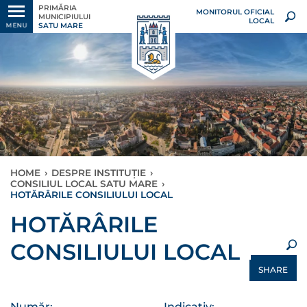
PRIMĂRIA
MONITORUL OFICIAL
MUNICIPIULUI
LOCAL
SATU MARE
MENU
HOME
›
DESPRE INSTITUȚIE
›
CONSILIUL LOCAL SATU MARE
›
HOTĂRÂRILE CONSILIULUI LOCAL
×
HOTĂRÂRILE
CONSILIULUI LOCAL
SHARE
Număr:
Indicativ: