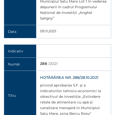
Municipiul Satu Mare Lot 1 în vederea
depunerii în cadrul Programului
Național de Investiții ,,Anghel
Saligny”
09.11.2021
Data
Indicativ
288
/2021
Număr
HOTĂRÂREA NR. 288/28.10.2021
privind aprobarea S.F. şi a
indicatorilor tehnico-economici la
Titlu
obiectivul de investiţie ,,Extindere
reţele de alimentare cu apă şi
canalizare menajeră în Municipiul
Satu Mare, zona Bercu Roşu"