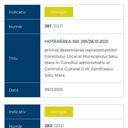
Indicativ
Abrogat
281
/2021
Număr
HOTĂRÂREA NR. 281/28.10.2021
privind desemnarea reprezentanților
Consiliului Local al Municipiului Satu
Titlu
Mare în Consiliul administrativ al
Centrului Cultural G.M. Zamfirescu
Satu Mare
09.11.2021
Data
Indicativ
Abrogat
280
/2021
Număr