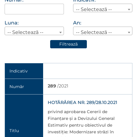
-- Selectează --
Luna:
An:
-- Selectează --
-- Selectează --
Filtrează
Indicativ
289
/2021
Număr
HOTĂRÂREA NR. 289/28.10.2021
privind aprobarea Cererii de
Finanțare și a Devizului General
Estimativ pentru obiectivul de
Titlu
investiție: Modernizare străzi în