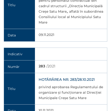
pentru personalul contractual din
Titlu
cadrul structurii „Direcția Municipală
Creșe Satu Mare„ aflată în subordinea
Consiliului local al Municipiului Satu
Mare
09.11.2021
Data
Indicativ
283
/2021
Număr
HOTĂRÂREA NR. 283/28.10.2021
privind aprobarea Regulamentului de
Titlu
organizare și funcționare al Direcției
Municipale Creșe Satu Mare
10.11.2021
Data