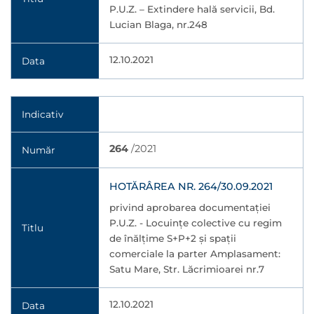
P.U.Z. – Extindere hală servicii, Bd.
Lucian Blaga, nr.248
12.10.2021
Data
Indicativ
264
/2021
Număr
HOTĂRÂREA NR. 264/30.09.2021
privind aprobarea documentaţiei
P.U.Z. - Locuinţe colective cu regim
Titlu
de înălţime S+P+2 şi spaţii
comerciale la parter Amplasament:
Satu Mare, Str. Lăcrimioarei nr.7
12.10.2021
Data