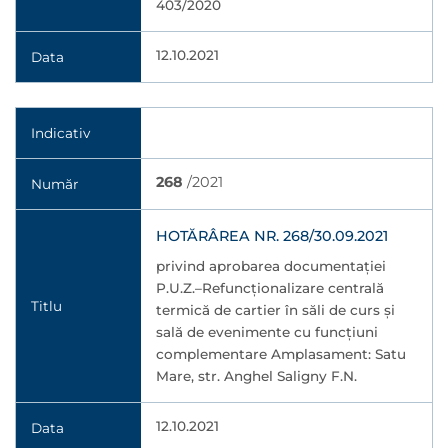
403/2020
12.10.2021
Data
Indicativ
268
/2021
Număr
HOTĂRÂREA NR. 268/30.09.2021
privind aprobarea documentaţiei
P.U.Z.–Refuncționalizare centrală
Titlu
termică de cartier în săli de curs și
sală de evenimente cu funcțiuni
complementare Amplasament: Satu
Mare, str. Anghel Saligny F.N.
12.10.2021
Data