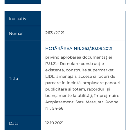
Indicativ
263
/2021
Număr
HOTĂRÂREA NR. 263/30.09.2021
privind aprobarea documentaţiei
P.U.Z.– Demolare construcție
existentă, construire supermarket
LIDL, amenajări, accese și locuri de
Titlu
parcare în incintă, amplasare panouri
publicitare și totem, racorduri și
branșamente la utilități, împrejmuire
Amplasament: Satu Mare, str. Rodnei
Nr. 54-56
12.10.2021
Data