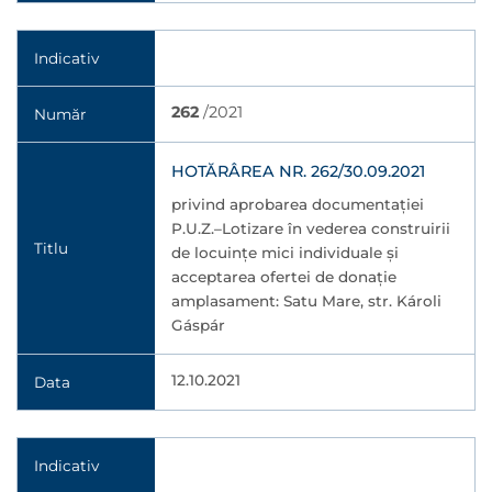
Indicativ
262
/2021
Număr
HOTĂRÂREA NR. 262/30.09.2021
privind aprobarea documentaţiei
P.U.Z.–Lotizare în vederea construirii
Titlu
de locuințe mici individuale și
acceptarea ofertei de donație
amplasament: Satu Mare, str. Károli
Gáspár
12.10.2021
Data
Indicativ