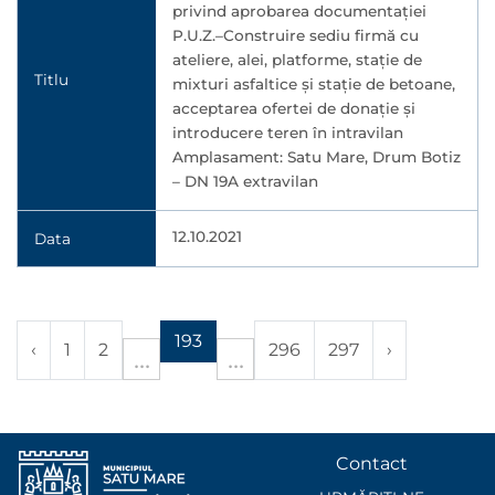
privind aprobarea documentaţiei
P.U.Z.–Construire sediu firmă cu
ateliere, alei, platforme, stație de
Titlu
mixturi asfaltice și stație de betoane,
acceptarea ofertei de donație și
introducere teren în intravilan
Amplasament: Satu Mare, Drum Botiz
– DN 19A extravilan
12.10.2021
Data
193
‹
1
2
296
297
›
Contact