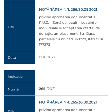
HOTĂRÂREA NR. 266/30.09.2021
privind aprobarea documentației
P.U.Z. – Zonă de locuit – Locuințe
Titlu
individuale și acceptarea ofertei de
donație, amplasament: Str. Dara,
parcelele cu nr. cad. 168729, 168732 si
177273
12.10.2021
Data
Indicativ
265
/2021
Număr
HOTĂRÂREA NR. 265/30.09.2021
privind aprobarea documentatiei
Titlu