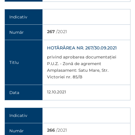
Indicativ
267
/2021
Număr
HOTĂRÂREA NR. 267/30.09.2021
privind aprobarea documentaţiei
Titlu
P.U.Z. - Zonă de agrement
Amplasament: Satu Mare, Str.
Victoriei nr. 85/B
12.10.2021
Data
Indicativ
266
/2021
Număr