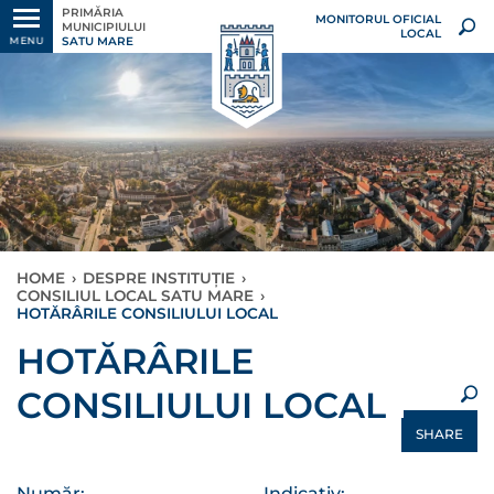
PRIMĂRIA
MONITORUL OFICIAL
MUNICIPIULUI
LOCAL
SATU MARE
MENU
HOME
›
DESPRE INSTITUȚIE
›
CONSILIUL LOCAL SATU MARE
›
HOTĂRÂRILE CONSILIULUI LOCAL
×
HOTĂRÂRILE
CONSILIULUI LOCAL
SHARE
Număr:
Indicativ: