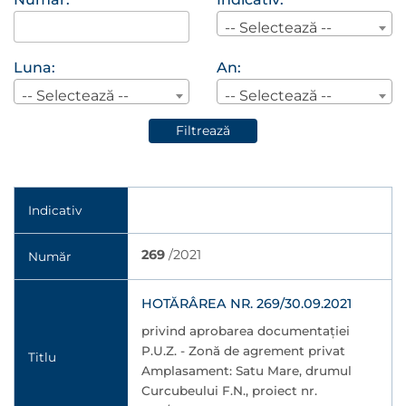
-- Selectează --
Luna:
An:
-- Selectează --
-- Selectează --
Filtrează
Indicativ
269
/2021
Număr
HOTĂRÂREA NR. 269/30.09.2021
privind aprobarea documentaţiei
P.U.Z. - Zonă de agrement privat
Titlu
Amplasament: Satu Mare, drumul
Curcubeului F.N., proiect nr.