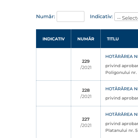
Număr:
Indicativ:
-- Select
INDICATIV
NUMĂR
TITLU
HOTĂRÂREA NR.
229
privind aprobar
/2021
Poligonului nr. 
HOTĂRÂREA NR.
228
/2021
privind aprobar
HOTĂRÂREA NR.
227
privind aprobar
/2021
Platanului nr. 5