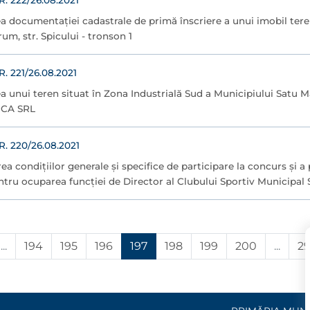
 222/26.08.2021
ea documentației cadastrale de primă înscriere a unui imobil ter
um, str. Spicului - tronson 1
 221/26.08.2021
a unui teren situat în Zona Industrială Sud a Municipiului Satu M
CA SRL
 220/26.08.2021
ea condițiilor generale și specifice de participare la concurs și a
tru ocuparea funcției de Director al Clubului Sportiv Municipal
...
194
195
196
197
198
199
200
...
2