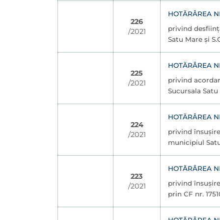
HOTĂRÂREA NR.
226
privind desfiin
/2021
Satu Mare și S.
HOTĂRÂREA NR.
225
privind acordar
/2021
Sucursala Satu 
HOTĂRÂREA NR.
224
privind însușir
/2021
municipiul Satu
HOTĂRÂREA NR.
223
privind însușir
/2021
prin CF nr. 175