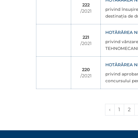
HOTĂRÂREA NR.
222
privind însușir
/2021
destinația de dr
HOTĂRÂREA NR.
221
privind vânzare
/2021
TEHNOMECANI
HOTĂRÂREA NR.
220
privind aprobar
/2021
concursului pen
‹
1
2