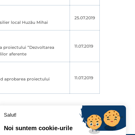
25.07.2019
ilier local Huzău Mihai
11.07.2019
ea proiectului “Dezvoltarea
lilor aferente
11.07.2019
nd aprobarea proiectului
96
297
›
Salut!
Noi suntem cookie-urile