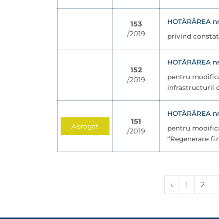
HOTĂRÂREA nr. 
153
/2019
privind constat
HOTĂRÂREA nr. 
152
pentru modifica
/2019
infrastructurii
HOTĂRÂREA nr. 
151
Abrogat
pentru modifica
/2019
“Regenerare fiz
‹
1
2
.