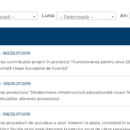
Luna:
An:
ează --
-- Selectează --
160/25.07.2019
rea contribuţiei proprii în proiectul “Funcţionarea pentru anul 2
torială Oraşe Europene de Graniţă”
159/25.07.2019
ea proiectului "Modernizare infrastructură educaţională Liceul 
ltuielilor aferente proiectului
158/25.07.2019
ea procedurii de acordare a unor înlesniri la plată, constând în sc
țiilor fiscale principale datorate bugetului local de către persoane