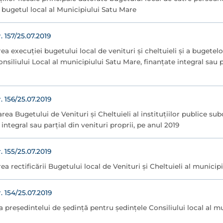
a bugetul local al Municipiului Satu Mare
157/25.07.2019
a execuţiei bugetului local de venituri şi cheltuieli şi a bugetelor
siliului Local al municipiului Satu Mare, finanţate integral sau par
156/25.07.2019
area Bugetului de Venituri şi Cheltuieli al instituţiilor publice su
integral sau parţial din venituri proprii, pe anul 2019
155/25.07.2019
ea rectificării Bugetului local de Venituri şi Cheltuieli al municip
154/25.07.2019
a preşedintelui de şedinţă pentru şedinţele Consiliului local al m