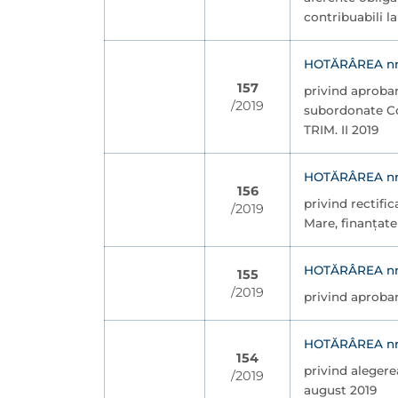
contribuabili l
HOTĂRÂREA nr. 
157
privind aprobare
/2019
subordonate Con
TRIM. II 2019
HOTĂRÂREA nr. 
156
privind rectific
/2019
Mare, finanţate 
HOTĂRÂREA nr. 
155
/2019
privind aprobar
HOTĂRÂREA nr. 
154
privind alegere
/2019
august 2019