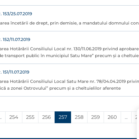
153/25.07.2019
area încetării de drept, prin demisie, a mandatului domnului cons
152/11.07.2019
rea Hotărârii Consiliului Local nr. 130/11.06.2019 privind aprobar
 de transport public în municipiul Satu Mare” precum şi a cheltuie
151/11.07.2019
rea Hotărârii Consiliului Local Satu Mare nr. 78/04.04.2019 privi
ică a zonei Ostrovului” precum şi a cheltuielilor aferente
..
254
255
256
257
258
259
260
...
2