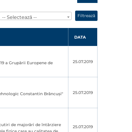
Filtrează
-- Selectează --
DATA
25.07.2019
019 a Grupării Europene de
25.07.2019
Tehnologic Constantin Brâncuşi"
utiri de majorări de întârziere
25.07.2019
le fizice care au calitatea de