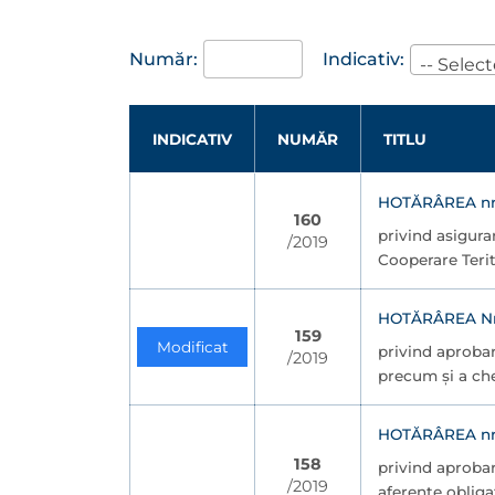
Număr:
Indicativ:
-- Select
INDICATIV
NUMĂR
TITLU
HOTĂRÂREA nr. 
160
privind asigura
/2019
Cooperare Teri
HOTĂRÂREA Nr. 
159
Modificat
privind aprobar
/2019
precum şi a che
HOTĂRÂREA nr. 
158
privind aprobar
/2019
aferente obliga