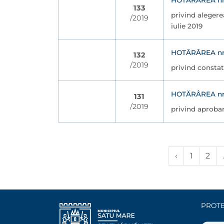
HOTĂRÂREA nr. 
133
privind alegere
/2019
iulie 2019
HOTĂRÂREA nr. 
132
/2019
privind constat
HOTĂRÂREA nr. 
131
/2019
privind aprobar
‹
1
2
.
PROTE