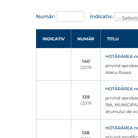
Număr:
Indicativ:
-- Select
INDICATIV
NUMĂR
TITLU
HOTĂRÂREA nr. 
140
privind aproba
/2019
Alecu Russo
HOTĂRÂREA nr. 
139
privind aprob
/2019
19A, MUNICIPIU
drumului de oc
HOTĂRÂREA nr. 
138
privind modific