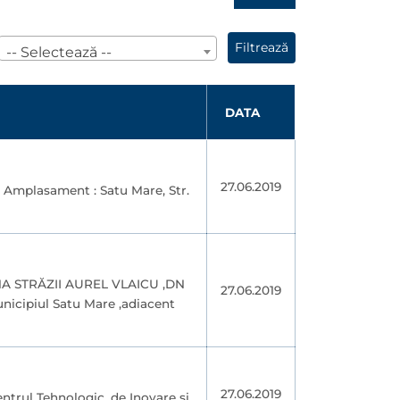
Filtrează
-- Selectează --
DATA
27.06.2019
 Amplasament : Satu Mare, Str.
NA STRĂZII AUREL VLAICU ,DN
27.06.2019
nicipiul Satu Mare ,adiacent
27.06.2019
entrul Tehnologic, de Inovare şi