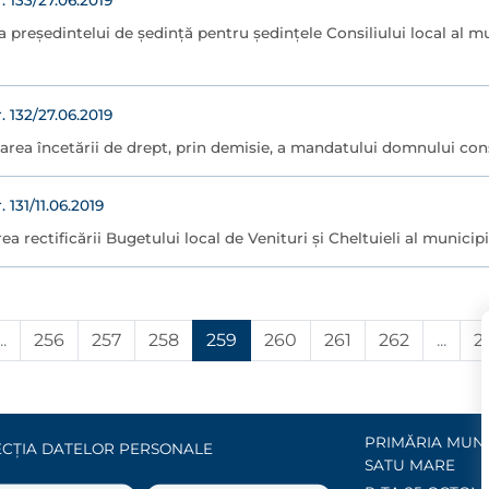
133/27.06.2019
a preşedintelui de şedinţă pentru şedinţele Consiliului local al m
132/27.06.2019
area încetării de drept, prin demisie, a mandatului domnului con
131/11.06.2019
ea rectificării Bugetului local de Venituri şi Cheltuieli al municip
..
256
257
258
259
260
261
262
...
2
PRIMĂRIA MUNI
CȚIA DATELOR PERSONALE
SATU MARE