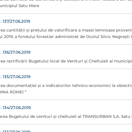
unicipiul Satu Mare
137/27.06.2019
ea cantității și prețului de valorificare a masei lemnoase provenit
i 2019, a fondului forestier administrat de Ocolul Silvic Negrești
136/27.06.2019
ea rectificării Bugetului local de Venituri şi Cheltuieli al municip
135/27.06.2019
ea documentaţiei şi a indicatorilor tehnico-economici la obiect
INA ROMEI ”
134/27.06.2019
carea Bugetului de venituri şi cheltuieli al TRANSURBAN S.A. Satu