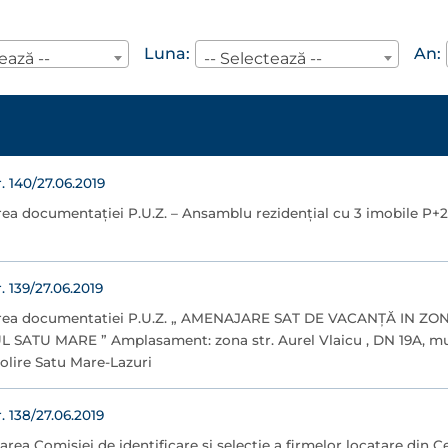
Luna:
An:
ează --
-- Selectează --
140/27.06.2019
rea documentaţiei P.U.Z. – Ansamblu rezidenţial cu 3 imobile P+2
139/27.06.2019
area documentatiei P.U.Z. „ AMENAJARE SAT DE VACANŢĂ IN ZO
L SATU MARE ” Amplasament: zona str. Aurel Vlaicu , DN 19A, mu
olire Satu Mare-Lazuri
138/27.06.2019
area Comisiei de identificare şi selecţie a firmelor locatare din C