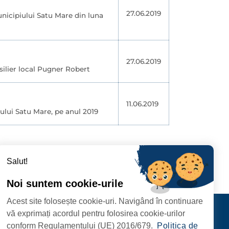
27.06.2019
unicipiului Satu Mare din luna
27.06.2019
silier local Pugner Robert
11.06.2019
iului Satu Mare, pe anul 2019
96
297
›
Salut!
Noi suntem cookie-urile
Acest site folosește cookie-uri. Navigând în continuare
CIPIULUI
Contact
vă exprimați acordul pentru folosirea cookie-urilor
URMĂRIȚI-NE
conform Regulamentului (UE) 2016/679.
Politica de