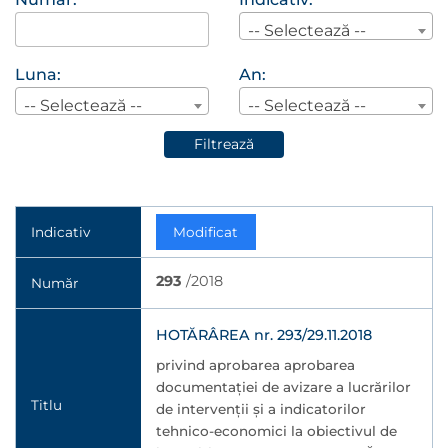
-- Selectează --
Luna:
An:
-- Selectează --
-- Selectează --
Filtrează
Indicativ
Modificat
293
/2018
Număr
HOTĂRÂREA nr. 293/29.11.2018
privind aprobarea aprobarea
documentației de avizare a lucrărilor
Titlu
de intervenții şi a indicatorilor
tehnico-economici la obiectivul de