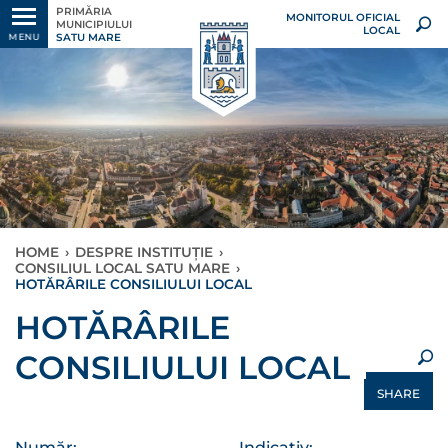
PRIMĂRIA
MONITORUL OFICIAL
MUNICIPIULUI
LOCAL
SATU MARE
MENU
HOME
›
DESPRE INSTITUȚIE
›
CONSILIUL LOCAL SATU MARE
›
HOTĂRÂRILE CONSILIULUI LOCAL
×
HOTĂRÂRILE
CONSILIULUI LOCAL
SHARE
Număr:
Indicativ: