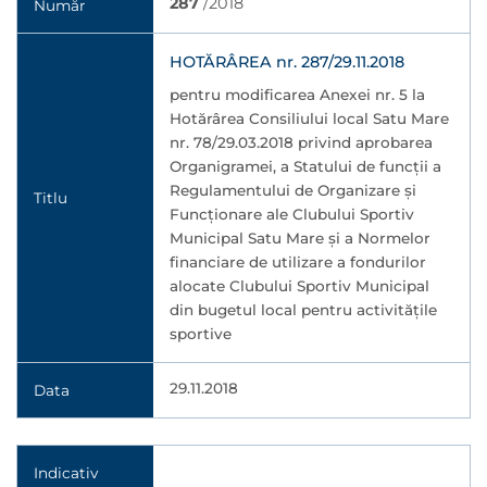
287
/2018
Număr
HOTĂRÂREA nr. 287/29.11.2018
pentru modificarea Anexei nr. 5 la
Hotărârea Consiliului local Satu Mare
nr. 78/29.03.2018 privind aprobarea
Organigramei, a Statului de funcţii a
Regulamentului de Organizare şi
Titlu
Funcţionare ale Clubului Sportiv
Municipal Satu Mare şi a Normelor
financiare de utilizare a fondurilor
alocate Clubului Sportiv Municipal
din bugetul local pentru activităţile
sportive
29.11.2018
Data
Indicativ