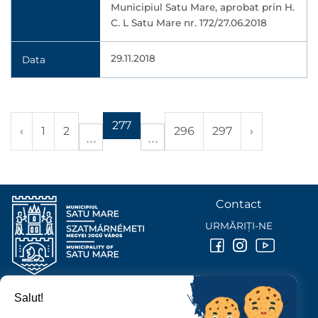
Municipiul Satu Mare, aprobat prin H.
C. L Satu Mare nr. 172/27.06.2018
29.11.2018
Data
277
‹
1
2
296
297
›
Contact
URMĂRIȚI-NE
Salut!
PRIMĂRIA MUNICIPIULUI
SATU MARE