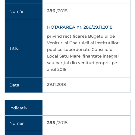
286
/2018
Număr
HOTĂRÂREA nr. 286/29.11.2018
privind rectificarea Bugetului de
Venituri şi Cheltuieli al instituţiilor
Titlu
publice subordonate Consiliului
Local Satu Mare, finanţate integral
sau parţial din venituri proprii, pe
anul 2018
29.11.2018
Data
Indicativ
285
/2018
Număr