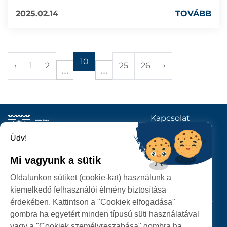
2025.02.14
TOVÁBB
10
‹
1
2
25
26
›
Kapcsolat
KÖVESSENEK
Üdv!
Mi vagyunk a sütik
SZATMÁRNÉMETI
Oldalunkon sütiket (cookie-kat) használunk a
POLGÁRMESTERI HIVATAL
kiemelkedő felhasználói élmény biztosítása
P-ȚA 25 OCTOMBRIE, NR. 1 CORP M, 440026 SATU MARE
érdekében. Kattintson a "Cookiek elfogadása"
gombra ha egyetért minden típusú süti használatával
SZEMÉLYES ADATOK VÉDELME
vagy a "Cookiek személyreszabása" gombra ha