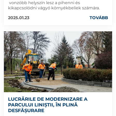
vonzóbb helyszín lesz a pihenni és
kikapcsolódni vágyó környékbeliek számára.
2025.01.23
TOVÁBB
LUCRĂRILE DE MODERNIZARE A
PARCULUI LINIȘTII, ÎN PLINĂ
DESFĂȘURARE