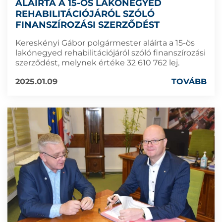
ALÁÍRTA A 15-ÖS LAKÓNEGYED
REHABILITÁCIÓJÁRÓL SZÓLÓ
FINANSZÍROZÁSI SZERZŐDÉST
Kereskényi Gábor polgármester aláírta a 15-ös
lakónegyed rehabilitációjáról szóló finanszírozási
szerződést, melynek értéke 32 610 762 lej.
2025.01.09
TOVÁBB