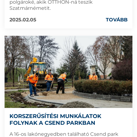
polgároké, akik OTTHON-ná teszik
Szatmárnémetit.
2025.02.05
TOVÁBB
KORSZERŰSÍTÉSI MUNKÁLATOK
FOLYNAK A CSEND PARKBAN
A 16-os lakónegyedben található Csend park