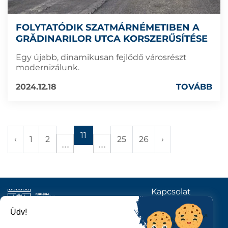
FOLYTATÓDIK SZATMÁRNÉMETIBEN A
GRĂDINARILOR UTCA KORSZERŰSÍTÉSE
Egy újabb, dinamikusan fejlődő városrészt
modernizálunk.
2024.12.18
TOVÁBB
11
‹
1
2
25
26
›
Kapcsolat
KÖVESSENEK
Üdv!