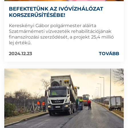
BEFEKTETÜNK AZ IVÓVÍZHÁLÓZAT
KORSZERŰSÍTÉSÉBE!
Kereskényi Gábor polgármester aláírta
Szatmárnémeti vízvezeték rehabilitációjának
finanszírozási szerződését, a projekt 25,4 millió
lej értékű.
2024.12.23
TOVÁBB