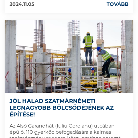
2024.11.05
TOVÁBB
JÓL HALAD SZATMÁRNÉMETI
LEGNAGYOBB BÖLCSŐDÉJÉNEK AZ
ÉPÍTÉSE!
Az Alsó Garandhát (Iuliu Coroianu) utcában
épülő, 110 gyerkőc befogadására alkalmas