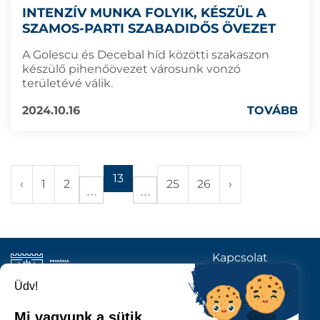
INTENZÍV MUNKA FOLYIK, KÉSZÜL A
SZAMOS-PARTI SZABADIDŐS ÖVEZET
A Golescu és Decebal híd közötti szakaszon
készülő pihenőövezet városunk vonzó
területévé válik.
2024.10.16
TOVÁBB
13
‹
1
2
25
26
›
Kapcsolat
KÖVESSENEK
Üdv!
Mi vagyunk a sütik