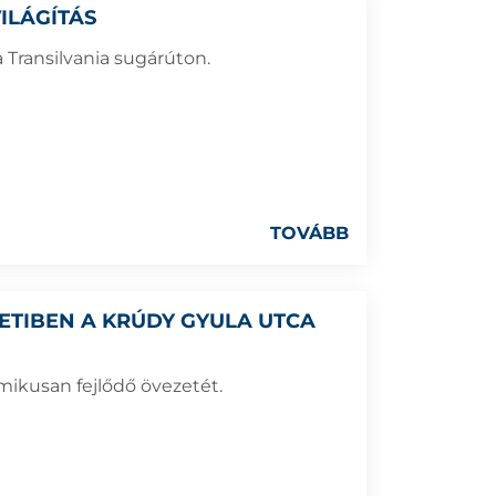
ILÁGÍTÁS
a Transilvania sugárúton.
TOVÁBB
TIBEN A KRÚDY GYULA UTCA
amikusan fejlődő övezetét.