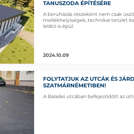
TANUSZODA ÉPÍTÉSÉRE
A beruházás részeként nem csak úsz
mellékhelyiségek, technikai terület é
lelátó is épül.
2024.10.09
FOLYTATJUK AZ UTCÁK ÉS JÁR
SZATMÁRNÉMETIBEN!
A Baladei utcában befejeződött az útte