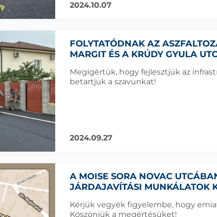
2024.10.07
FOLYTATÓDNAK AZ ASZFALTOZ
MARGIT ÉS A KRÚDY GYULA U
Megígértük, hogy fejlesztjük az infras
betartjuk a szavunkat!
2024.09.27
A MOISE SORA NOVAC UTCÁBA
JÁRDAJAVÍTÁSI MUNKÁLATOK
Kérjük vegyék figyelembe, hogy emiat
Köszönjük a megértésüket!