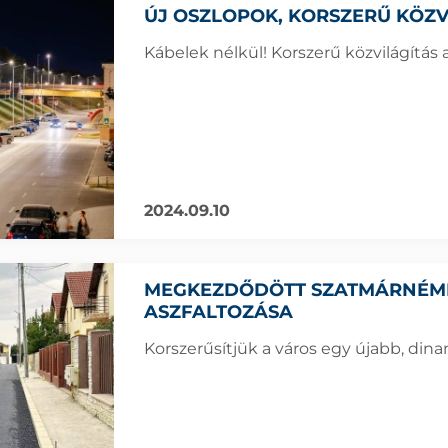
ÚJ OSZLOPOK, KORSZERŰ KÖZV
Kábelek nélkül! Korszerű közvilágítás 
2024.09.10
MEGKEZDŐDÖTT SZATMÁRNÉME
ASZFALTOZÁSA
Korszerűsítjük a város egy újabb, din