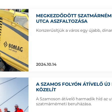
MEGKEZDŐDÖTT SZATMÁRNÉME
UTCA ASZFALTOZÁSA
Korszerűsítjük a város egy újabb, dina
2024.10.14
A SZAMOS FOLYÓN ÁTÍVELŐ ÚJ 
KÖZELÍT
A Szamoson átívelő harmadik híd az 
szatmárnémeti beruházása.