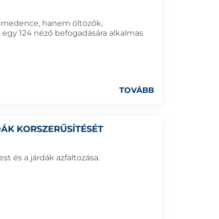
ómedence, hanem öltözők,
s egy 124 néző befogadására alkalmas
TOVÁBB
DÁK KORSZERŰSÍTÉSÉT
st és a járdák azfaltozása.