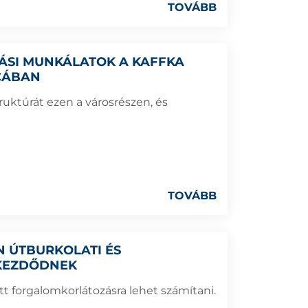
TOVÁBB
ÁSI MUNKÁLATOK A KAFFKA
TCÁBAN
truktúrát ezen a városrészen, és
TOVÁBB
N ÚTBURKOLATI ÉS
 KEZDŐDNEK
t forgalomkorlátozásra lehet számítani.