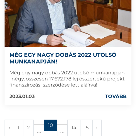
MÉG EGY NAGY DOBÁS 2022 UTOLSÓ
MUNKANAPJÁN!
Még egy nagy dobás 2022 utolsó munkanapján
: négy, összesen 17.672.178 lej összértékű projekt
finanszírozási szerződése lett aláírva!
2023.01.03
TOVÁBB
10
‹
1
2
14
15
›