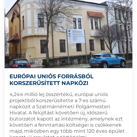
EURÓPAI UNIÓS FORRÁSBÓL
KORSZERŰSÍTETT NAPKÖZI
4,244 millió lej összértékű, európai uniós
projektből korszerűsítette a 7-es számú
napközit a Szatmárnémeti Polgármesteri
Hivatal. A felújítást követően új, időszerű
bútorzatot kapott az intézmény, amelynek ezt
követően a fenntartási költségei is csökkenek
majd, miközben egy több mint 120 éves épület