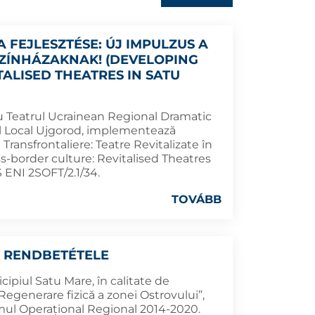
FEJLESZTÉSE: ÚJ IMPULZUS A
SZÍNHÁZAKNAK! (DEVELOPING
ALISED THEATRES IN SATU
cu Teatrul Ucrainean Regional Dramatic
ul Local Ujgorod, implementează
 Transfrontaliere: Teatre Revitalizate în
s-border culture: Revitalised Theatres
 ENI 2SOFT/2.1/34.
TOVÁBB
 RENDBETÉTELE
cipiul Satu Mare, în calitate de
egenerare fizică a zonei Ostrovului”,
mul Operațional Regional 2014-2020.