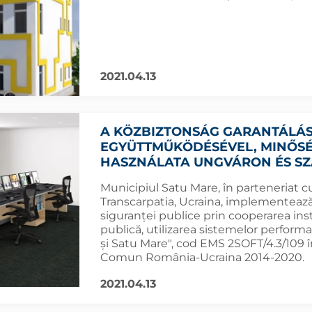
2021.04.13
A KÖZBIZTONSÁG GARANTÁLÁS
EGYÜTTMŰKÖDÉSÉVEL, MINŐSÉ
HASZNÁLATA UNGVÁRON ÉS S
Municipiul Satu Mare, în parteneriat 
Transcarpatia, Ucraina, implementează 
siguranței publice prin cooperarea inst
publică, utilizarea sistemelor perfor
și Satu Mare", cod EMS 2SOFT/4.3/109 
Comun România-Ucraina 2014-2020.
2021.04.13