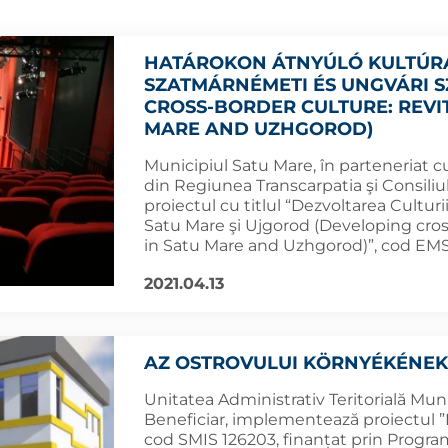
HATÁROKON ÁTNYÚLÓ KULTÚRA 
SZATMÁRNÉMETI ÉS UNGVÁRI 
CROSS-BORDER CULTURE: REVIT
MARE AND UZHGOROD)
Municipiul Satu Mare, în parteneriat 
din Regiunea Transcarpatia şi Consili
proiectul cu titlul “Dezvoltarea Culturii
Satu Mare şi Ujgorod (Developing cros
in Satu Mare and Uzhgorod)”, cod EMS
2021.04.13
AZ OSTROVULUI KÖRNYÉKÉNEK
Unitatea Administrativ Teritorială Muni
Beneficiar, implementează proiectul ”R
cod SMIS 126203, finanțat prin Progra