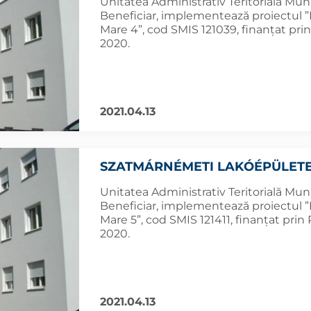
Unitatea Administrativ Teritorială Muni
Beneficiar, implementează proiectul ”R
Mare 4”, cod SMIS 121039, finanțat pr
2020.
2021.04.13
SZATMÁRNÉMETI LAKÓÉPÜLETE
Unitatea Administrativ Teritorială Muni
Beneficiar, implementează proiectul ”R
Mare 5”, cod SMIS 121411, finanțat pri
2020.
2021.04.13