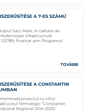
SZERŰSÍTÉSE A 7-ES SZÁMÚ
cipiul Satu Mare, în calitate de
Modernizare infrastructură
S 122789, finanțat prin Programul
TOVÁBB
SZERŰSÍTÉSE A CONSTANTIN
EUMBAN
mentează proiectul cu titlul
ală Liceul Tehnologic "Constantin
rațional Regional 2014-2020.