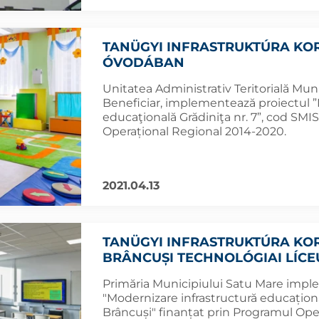
TANÜGYI INFRASTRUKTÚRA KOR
ÓVODÁBAN
Unitatea Administrativ Teritorială Muni
Beneficiar, implementează proiectul ”
educaţională Grădiniţa nr. 7”, cod SMI
Operațional Regional 2014-2020.
2021.04.13
TANÜGYI INFRASTRUKTÚRA KOR
BRÂNCUȘI TECHNOLÓGIAI LÍC
Primăria Municipiului Satu Mare imple
"Modernizare infrastructură educațion
Brâncuși" finanțat prin Programul Ope