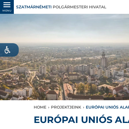
SZATMÁRNÉMETI
POLGÁRMESTERI HIVATAL
MENU
HOME
›
PROJEKTJEINK
›
EURÓPAI UNIÓS AL
EURÓPAI UNIÓS A