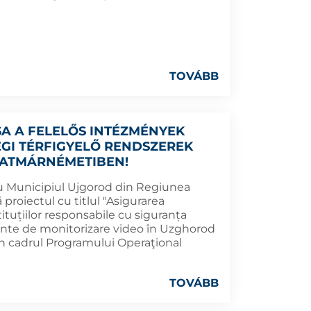
TOVÁBB
A A FELELŐS INTÉZMÉNYEK
GI TÉRFIGYELŐ RENDSZEREK
ZATMÁRNÉMETIBEN!
cu Municipiul Ujgorod din Regiunea
proiectul cu titlul "Asigurarea
ituțiilor responsabile cu siguranța
mante de monitorizare video în Uzghorod
în cadrul Programului Operaţional
TOVÁBB