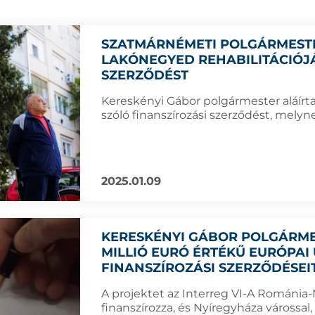
SZATMÁRNÉMETI POLGÁRMESTER
LAKÓNEGYED REHABILITÁCIÓJ
SZERZŐDÉST
Kereskényi Gábor polgármester aláírta 
szóló finanszírozási szerződést, melyne
2025.01.09
KERESKÉNYI GÁBOR POLGÁRMES
MILLIÓ EURÓ ÉRTÉKŰ EURÓPAI
FINANSZÍROZÁSI SZERZŐDÉSEI
A projektet az Interreg VI-A Románia
finanszírozza, és Nyíregyháza várossa