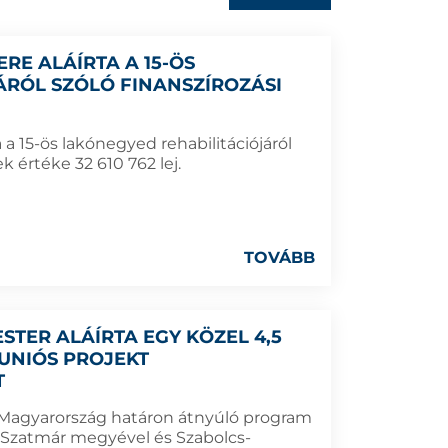
E ALÁÍRTA A 15-ÖS
ÁRÓL SZÓLÓ FINANSZÍROZÁSI
a 15-ös lakónegyed rehabilitációjáról
k értéke 32 610 762 lej.
TOVÁBB
TER ALÁÍRTA EGY KÖZEL 4,5
 UNIÓS PROJEKT
T
-Magyarország határon átnyúló program
l, Szatmár megyével és Szabolcs-