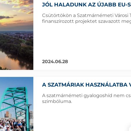
JÓL HALADUNK AZ ÚJABB EU-S
Csütörtökön a Szatmárnémeti Városi T
finanszírozott projektet szavazott meg
2024.06.28
A SZATMÁRIAK HASZNÁLATBA 
A szatmárnémeti gyalogoshíd nem cs
szimbóluma.