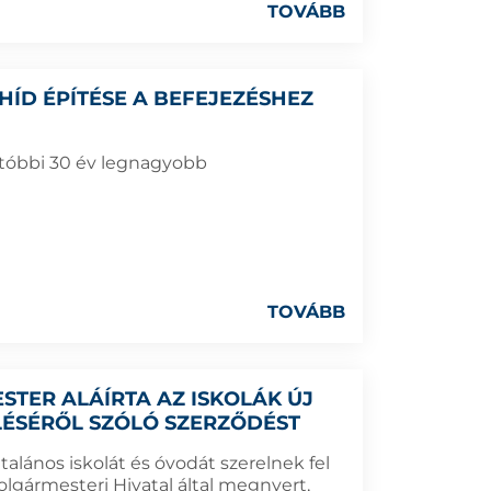
TOVÁBB
HÍD ÉPÍTÉSE A BEFEJEZÉSHEZ
utóbbi 30 év legnagyobb
TOVÁBB
TER ALÁÍRTA AZ ISKOLÁK ÚJ
LÉSÉRŐL SZÓLÓ SZERZŐDÉST
alános iskolát és óvodát szerelnek fel
olgármesteri Hivatal által megnyert,