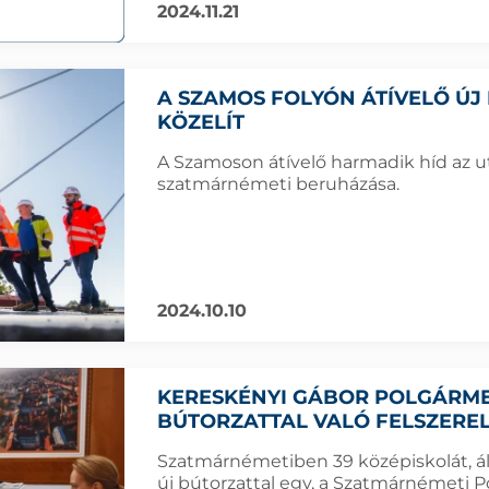
2024.11.21
A SZAMOS FOLYÓN ÁTÍVELŐ ÚJ 
KÖZELÍT
A Szamoson átívelő harmadik híd az 
szatmárnémeti beruházása.
2024.10.10
KERESKÉNYI GÁBOR POLGÁRMES
BÚTORZATTAL VALÓ FELSZERE
Szatmárnémetiben 39 középiskolát, ált
új bútorzattal egy, a Szatmárnémeti P