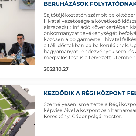
BERUHÁZÁSOK FOLYTATÓDNAK
Sajtótájékoztatón számolt be októbe
Hivatal vezetősége a következő idősza
elszabadult infláció következtében ki
önkormányzat tevékenységét befolyásol
közösen a polgármesteri hivatal felkés
a téli időszakban bajba kerülőknek. 
hagyományos rendezvények sem, és az
megvalósítása is a tervezett ütemben
2022.10.27
KEZDŐDIK A RÉGI KÖZPONT FEL
Személyesen ismertette a Régi közp
képviselőivel a központban hamaros
Kereskényi Gábor polgármester.