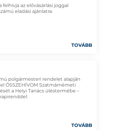
elhívja az elővásárlási joggal
zámú eladási ajánlatra.
TOVÁBB
ámú polgármesteri rendelet alapján
dettel ÖSSZEHÍVOM Szatmárnémeti
ését a Helyi Tanács üléstermébe –
 napirenddel:
TOVÁBB