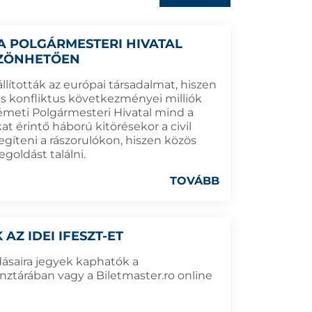
 A POLGÁRMESTERI HIVATAL
SZÖNHETŐEN
llították az európai társadalmat, hiszen
ús konfliktus következményei milliók
meti Polgármesteri Hivatal mind a
at érintő háború kitörésekor a civil
gíteni a rászorulókon, hiszen közös
goldást találni.
TOVÁBB
Z IDEI IFESZT-ET
adásaira jegyek kaphatók a
ztárában vagy a Biletmaster.ro online