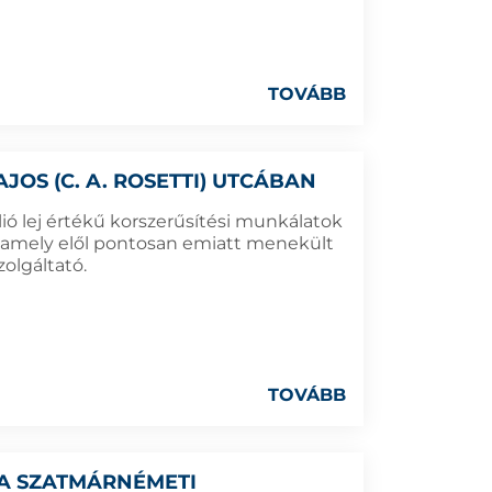
TOVÁBB
OS (C. A. ROSETTI) UTCÁBAN
illió lej értékű korszerűsítési munkálatok
, amely elől pontosan emiatt menekült
zolgáltató.
TOVÁBB
 A SZATMÁRNÉMETI