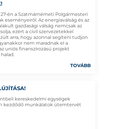
!
r 27-én a Szatmárnémeti Polgármesteri
k eseményeiről. Az energiaválság és az
alakult gazdasági válság nemcsak az
ja, ezért a civil szervezetekkel
zült arra, hogy azonnal segíteni tudjon
Ugyanakkor nem maradnak el a
 uniós finanszírozású projekt
 halad.
TOVÁBB
ÚJÍTÁSA!
ontbeli kereskedelmi egységek
an kezdődő munkálatok ütemtervét