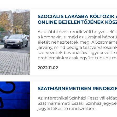
SZOCIÁLIS LAKÁSBA KÖLTÖZIK
ONLINE BEJELENTŐJÉNEK KÖ
Az utóbbi évek rendkívüli helyzet elé á
a koronavírus, majd az ukrajnai hábor
életét nehezítették meg. A Szatmárné
járvány, mind pedig a testvérvárosaink
szervezetek bevonásával igyekezett se
problémáinkra csak együtt tudunk me
2022.11.02
SZATMÁRNÉMETIBEN RENDEZIK A
Az Interetnikai Színházi Fesztivál elő
Szatmárnémeti Északi Színház jegypén
jegyértékesítő rendszerben.