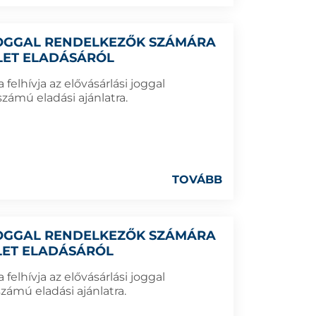
 JOGGAL RENDELKEZŐK SZÁMÁRA
ÜLET ELADÁSÁRÓL
elhívja az elővásárlási joggal
zámú eladási ajánlatra.
TOVÁBB
 JOGGAL RENDELKEZŐK SZÁMÁRA
ÜLET ELADÁSÁRÓL
elhívja az elővásárlási joggal
zámú eladási ajánlatra.