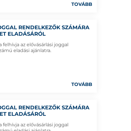
TOVÁBB
 JOGGAL RENDELKEZŐK SZÁMÁRA
LET ELADÁSÁRÓL
elhívja az elővásárlási joggal
ámú eladási ajánlatra.
TOVÁBB
 JOGGAL RENDELKEZŐK SZÁMÁRA
LET ELADÁSÁRÓL
elhívja az elővásárlási joggal
ámú eladási ajánlatra.