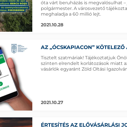
óta várt beruházás is megvalósulhat –
polgármester. A városvezető tájékozta
meghaladja a 60 millió lejt.
2021.10.28
AZ „ÓCSKAPIACON” KÖTELEZŐ 
Tisztelt szatmáriak! Tájékoztatjuk Ön
szinten elrendelt korlátozások miatt 
vásárlók egyaránt Zöld Oltási Igazolvá
2021.10.27
ÉRTESÍTÉS AZ ELŐVÁSÁRLÁSI