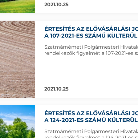
2021.10.25
ÉRTESÍTÉS AZ ELŐVÁSÁRLÁSI
A 107-2021-ES SZÁMÚ KÜLTERÜ
Szatmárnémeti Polgármesteri Hivatala f
rendelkezők figyelmét a 107-2021-es sz
2021.10.25
ÉRTESÍTÉS AZ ELŐVÁSÁRLÁSI
A 124-2021-ES SZÁMÚ KÜLTERÜ
Szatmárnémeti Polgármesteri Hivatala f
rendelkezők figyelmét a 124-2021-es sz