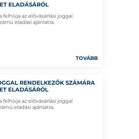
LET ELADÁSÁRÓL
elhívja az elővásárlási joggal
ámú eladási ajánlatra.
TOVÁBB
 JOGGAL RENDELKEZŐK SZÁMÁRA
LET ELADÁSÁRÓL
elhívja az elővásárlási joggal
ámú eladási ajánlatra.