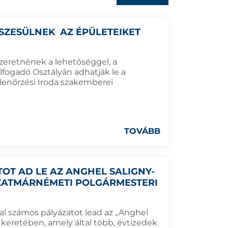
SZESÜLNEK AZ ÉPÜLETEIKET
szeretnének a lehetőséggel, a
lfogadó Osztályán adhatják le a
lenőrzési Iroda szakemberei
TOVÁBB
TOT AD LE AZ ANGHEL SALIGNY-
ZATMÁRNÉMETI POLGÁRMESTERI
l számos pályázatot lead az „Anghel
keretében, amely által több, évtizedek