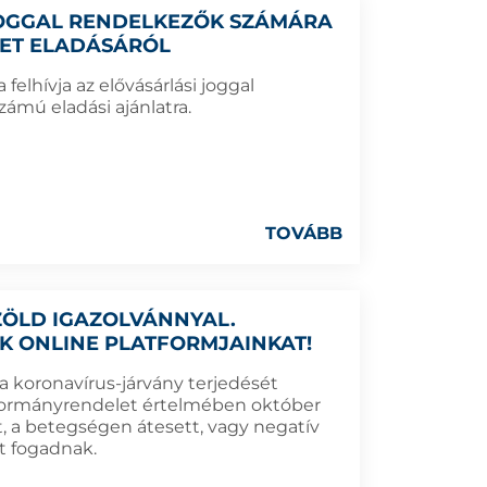
 JOGGAL RENDELKEZŐK SZÁMÁRA
LET ELADÁSÁRÓL
elhívja az elővásárlási joggal
ámú eladási ajánlatra.
TOVÁBB
ZÖLD IGAZOLVÁNNYAL.
K ONLINE PLATFORMJAINKAT!
a koronavírus-járvány terjedését
 kormányrendelet értelmében október
, a betegségen átesett, vagy negatív
t fogadnak.