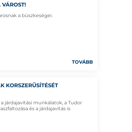
 VÁROST!
árosnak a büszkeségei.
TOVÁBB
ÁK KORSZERŰSÍTÉSÉT
a járdajavítási munkálatok, a Tudor
zfaltozása és a járdajavítás is