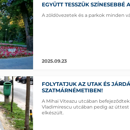
EGYÜTT TESSZÜK SZÍNESEBBÉ A
A zöldövezetek és a parkok minden v
2025.09.23
FOLYTATJUK AZ UTAK ÉS JÁRD
SZATMÁRNÉMETIBEN!
A Mihai Viteazu utcában befejeződtek 
Vladimirescu utcában pedig az úttest as
elkészült.