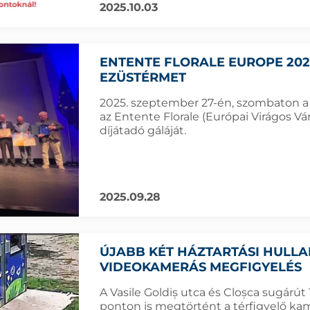
2025.10.03
ENTENTE FLORALE EUROPE 202
EZÜSTÉRMET
2025. szeptember 27-én, szombaton a 
az Entente Florale (Európai Virágos Vá
díjátadó gáláját.
2025.09.28
ÚJABB KÉT HÁZTARTÁSI HULL
VIDEOKAMERÁS MEGFIGYELÉS
A Vasile Goldiș utca és Cloșca sugárút 
ponton is megtörtént a térfigyelő kam