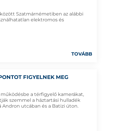
a között Szatmárnémetiben az alábbi
sználhatatlan elektromos és
TOVÁBB
PONTOT FIGYELNEK MEG
N
k működésbe a térfigyelő kamerákat,
tják szemmel a háztartási hulladék
ță Andron utcában és a Batizi úton.