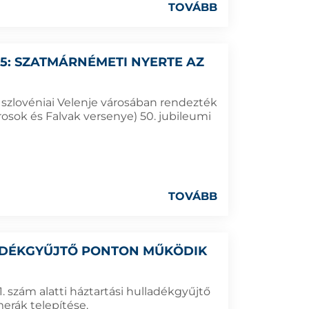
TOVÁBB
5: SZATMÁRNÉMETI NYERTE AZ
szlovéniai Velenje városában rendezték
rosok és Falvak versenye) 50. jubileumi
TOVÁBB
ADÉKGYŰJTŐ PONTON MŰKÖDIK
1. szám alatti háztartási hulladékgyűjtő
erák telepítése.