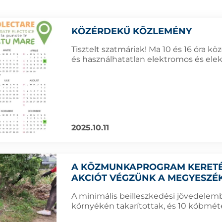
KÖZÉRDEKŰ KÖZLEMÉNY
Tisztelt szatmáriak! Ma 10 és 16 óra kö
és használhatatlan elektromos és elek
2025.10.11
A KÖZMUNKAPROGRAM KERETÉB
AKCIÓT VÉGZÜNK A MEGYESZÉ
A minimális beilleszkedési jövedelem
környékén takarítottak, és 10 köbméte