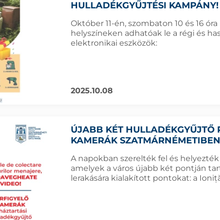
HULLADÉKGYŰJTÉSI KAMPÁNY!
Október 11-én, szombaton 10 és 16 ór
helyszíneken adhatóak le a régi és ha
elektronikai eszközök:
2025.10.08
ÚJABB KÉT HULLADÉKGYŰJTŐ 
KAMERÁK SZATMÁRNÉMETIBE
A napokban szerelték fel és helyezté
amelyek a város újabb két pontján tar
lerakására kialakított pontokat: a Ioni