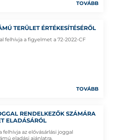
TOVÁBB
SZÁMÚ TERÜLET ÉRTÉKESÍTÉSÉRŐL
 felhívja a figyelmet a 72-2022-CF
TOVÁBB
 JOGGAL RENDELKEZŐK SZÁMÁRA
LET ELADÁSÁRÓL
elhívja az elővásárlási joggal
mú eladási ajánlatra.