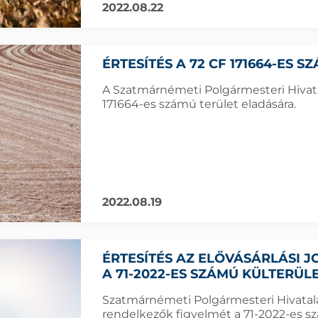
2022.08.22
ÉRTESÍTÉS A 72 CF 171664-ES 
A Szatmárnémeti Polgármesteri Hivatal
171664-es számú terület eladására.
2022.08.19
ÉRTESÍTÉS AZ ELŐVÁSÁRLÁSI
A 71-2022-ES SZÁMÚ KÜLTERÜ
Szatmárnémeti Polgármesteri Hivatala f
rendelkezők figyelmét a 71-2022-es szá