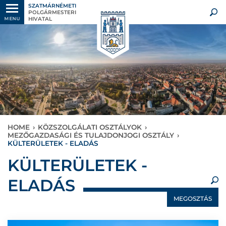
SZATMÁRNÉMETI
POLGÁRMESTERI
HIVATAL
MENU
HOME
›
KÖZSZOLGÁLATI OSZTÁLYOK
›
MEZŐGAZDASÁGI ÉS TULAJDONJOGI OSZTÁLY
›
KÜLTERÜLETEK - ELADÁS
×
KÜLTERÜLETEK -
ELADÁS
MEGOSZTÁS