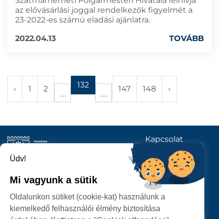
Szatmárnémeti Polgármesteri Hivatala felhívja
az elővásárlási joggal rendelkezők figyelmét a
23-2022-es számú eladási ajánlatra.
2022.04.13
TOVÁBB
132
‹
1
2
147
148
›
Kapcsolat
KÖVESSENEK
Üdv!
Mi vagyunk a sütik
SZATMÁRNÉMETI
Oldalunkon sütiket (cookie-kat) használunk a
POLGÁRMESTERI HIVATAL
kiemelkedő felhasználói élmény biztosítása
P-ȚA 25 OCTOMBRIE, NR. 1 CORP M, 440026 SATU MARE