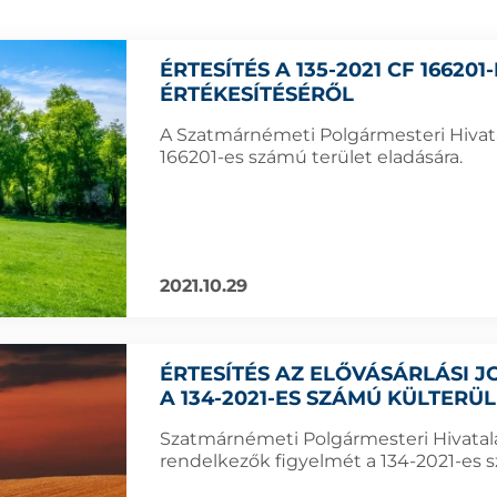
ÉRTESÍTÉS A 135-2021 CF 16620
ÉRTÉKESÍTÉSÉRŐL
A Szatmárnémeti Polgármesteri Hivatal
166201-es számú terület eladására.
2021.10.29
ÉRTESÍTÉS AZ ELŐVÁSÁRLÁSI
A 134-2021-ES SZÁMÚ KÜLTERÜ
Szatmárnémeti Polgármesteri Hivatala f
rendelkezők figyelmét a 134-2021-es sz