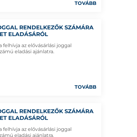
TOVÁBB
 JOGGAL RENDELKEZŐK SZÁMÁRA
LET ELADÁSÁRÓL
elhívja az elővásárlási joggal
zámú eladási ajánlatra.
TOVÁBB
 JOGGAL RENDELKEZŐK SZÁMÁRA
LET ELADÁSÁRÓL
elhívja az elővásárlási joggal
ámú eladási ajánlatra.