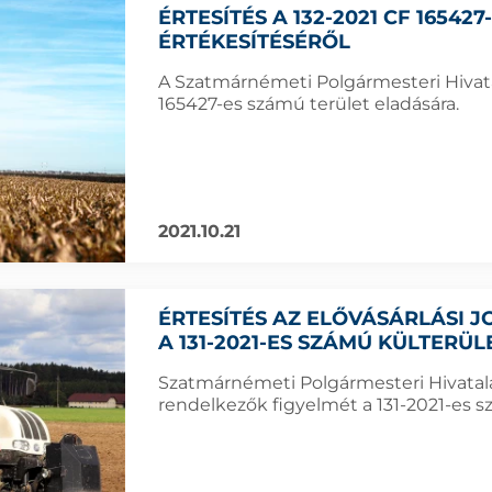
ÉRTESÍTÉS A 132-2021 CF 16542
ÉRTÉKESÍTÉSÉRŐL
A Szatmárnémeti Polgármesteri Hivatal
165427-es számú terület eladására.
2021.10.21
ÉRTESÍTÉS AZ ELŐVÁSÁRLÁSI
A 131-2021-ES SZÁMÚ KÜLTERÜ
Szatmárnémeti Polgármesteri Hivatala f
rendelkezők figyelmét a 131-2021-es sz