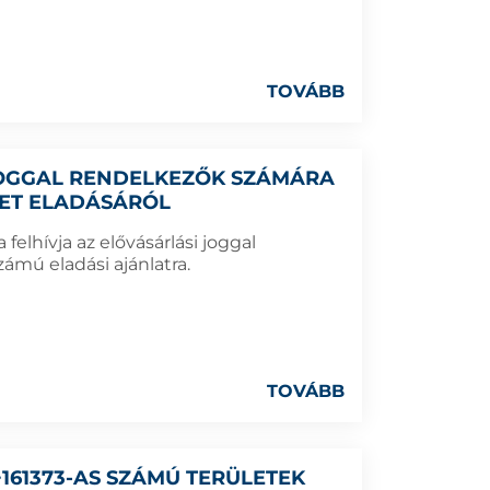
TOVÁBB
 JOGGAL RENDELKEZŐK SZÁMÁRA
LET ELADÁSÁRÓL
elhívja az elővásárlási joggal
ámú eladási ajánlatra.
TOVÁBB
6+161373-AS SZÁMÚ TERÜLETEK