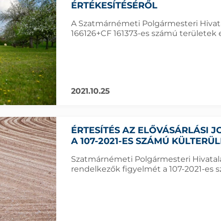
ÉRTÉKESÍTÉSÉRŐL
A Szatmárnémeti Polgármesteri Hivatal
166126+CF 161373-es számú területek e
2021.10.25
ÉRTESÍTÉS AZ ELŐVÁSÁRLÁSI
A 107-2021-ES SZÁMÚ KÜLTERÜ
Szatmárnémeti Polgármesteri Hivatala f
rendelkezők figyelmét a 107-2021-es sz