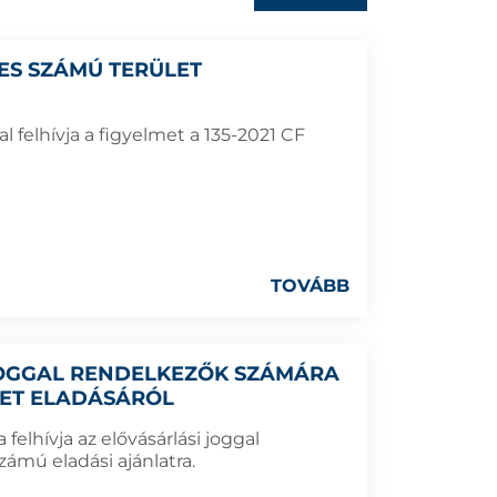
1-ES SZÁMÚ TERÜLET
 felhívja a figyelmet a 135-2021 CF
TOVÁBB
 JOGGAL RENDELKEZŐK SZÁMÁRA
LET ELADÁSÁRÓL
elhívja az elővásárlási joggal
ámú eladási ajánlatra.