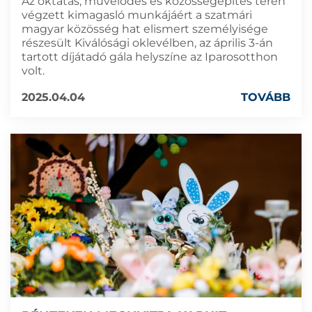
Az oktatás, művelődés és közösségépítés terén
végzett kimagasló munkájáért a szatmári
magyar közösség hat elismert személyisége
részesült Kiválósági oklevélben, az április 3-án
tartott díjátadó gála helyszíne az Iparosotthon
volt.
2025.04.04
TOVÁBB