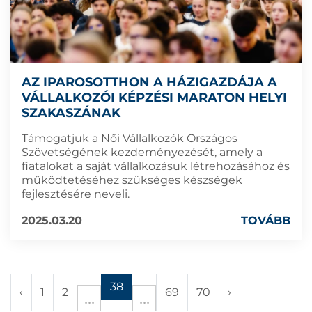
AZ IPAROSOTTHON A HÁZIGAZDÁJA A
VÁLLALKOZÓI KÉPZÉSI MARATON HELYI
SZAKASZÁNAK
Támogatjuk a Női Vállalkozók Országos
Szövetségének kezdeményezését, amely a
fiatalokat a saját vállalkozásuk létrehozásához és
működtetéséhez szükséges készségek
fejlesztésére neveli.
2025.03.20
TOVÁBB
38
‹
1
2
69
70
›