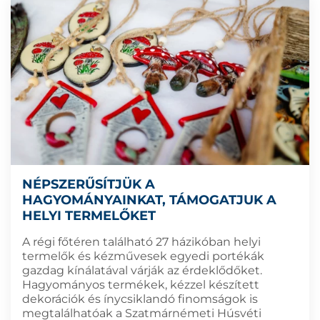
NÉPSZERŰSÍTJÜK A
HAGYOMÁNYAINKAT, TÁMOGATJUK A
HELYI TERMELŐKET
A régi főtéren található 27 házikóban helyi
termelők és kézművesek egyedi portékák
gazdag kínálatával várják az érdeklődőket.
Hagyományos termékek, kézzel készített
dekorációk és ínycsiklandó finomságok is
megtalálhatóak a Szatmárnémeti Húsvéti