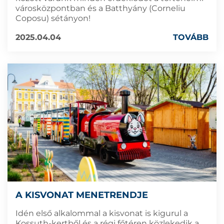
városközpontban és a Batthyány (Corneliu
Coposu) sétányon!
2025.04.04
TOVÁBB
A KISVONAT MENETRENDJE
Idén első alkalommal a kisvonat is kigurul a
Kossuth-kertből és a régi főtéren közlekedik a