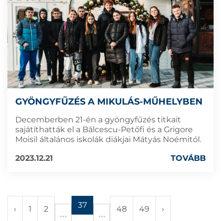
GYÖNGYFŰZÉS A MIKULÁS-MŰHELYBEN
Decemberben 21-én a gyöngyfűzés titkait
sajátíthatták el a Bālcescu-Petőfi és a Grigore
Moisil általános iskolák diákjai Mátyás Noémitól.
2023.12.21
TOVÁBB
37
‹
1
2
48
49
›