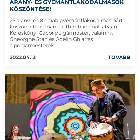
ARANY- ÉS GYÉMÁNTLAKODALMASOK
KÖSZÖNTÉSE!
25 arany- és 8 darab gyémántlakodalmas párt
köszöntött az Iparosotthonban április 13-án
Kereskényi Gábor polgármester, valamint
Gheorghe Stan és Adelin Ghiarfaş
alpolgármesterek.
2022.04.13
TOVÁBB