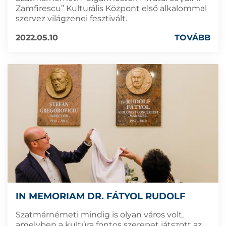
Zamfirescu” Kulturális Központ első alkalommal
szervez világzenei fesztivált.
2022.05.10
TOVÁBB
IN MEMORIAM DR. FÁTYOL RUDOLF
Szatmárnémeti mindig is olyan város volt,
amelyben a kultúra fontos szerepet játszott az