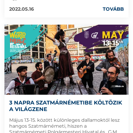
2022.05.16
TOVÁBB
3 NAPRA SZATMÁRNÉMETIBE KÖLTÖZIK
A VILÁGZENE
Május 13-15. között különleges dallamoktól lesz
hangos Szatmárnémeti, hiszen a
Szatmárnémeti Polgármesteri Hivatal és „G.M.