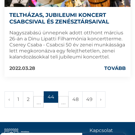
TELTHÁZAS, JUBILEUMI KONCERT
CSABCSIVAL ÉS ZENÉSZTÁRSAIVAL
Nagyszabású ünnepnek adott otthont március
26-án a Dinu Lipatti Filharmónia koncertterme.
Cserey Csaba - Csabcsi 50 év zenei munkássága
lett megkoronázva egy felejthetetlen, zenei
kalandozásokkal teli jubileumi koncerttel.
2022.03.28
TOVÁBB
44
‹
1
2
48
49
›
Kapcsolat