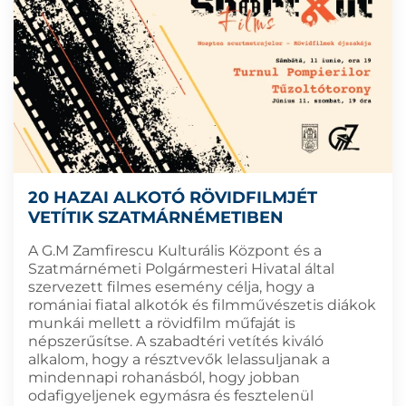
20 HAZAI ALKOTÓ RÖVIDFILMJÉT
VETÍTIK SZATMÁRNÉMETIBEN
A G.M Zamfirescu Kulturális Központ és a
Szatmárnémeti Polgármesteri Hivatal által
szervezett filmes esemény célja, hogy a
romániai fiatal alkotók és filmművészetis diákok
munkái mellett a rövidfilm műfaját is
népszerűsítse. A szabadtéri vetítés kiváló
alkalom, hogy a résztvevők lelassuljanak a
mindennapi rohanásból, hogy jobban
odafigyeljenek egymásra és fesztelenül