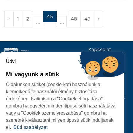
45
‹
1
2
48
49
›
Kapcsolat
KÖVESSENEK
Üdv!
Mi vagyunk a sütik
SZATMÁRNÉMETI
Oldalunkon sütiket (cookie-kat) használunk a
POLGÁRMESTERI HIVATAL
kiemelkedő felhasználói élmény biztosítása
P-ȚA 25 OCTOMBRIE, NR. 1 CORP M, 440026 SATU MARE
érdekében. Kattintson a "Cookiek elfogadása"
gombra ha egyetért minden típusú süti használatával
SZEMÉLYES ADATOK VÉDELME
vagy a "Cookiek személyreszabása" gombra ha
szeretné kiválasztani milyen típusú sütik induljanak
el.
Süti szabályzat