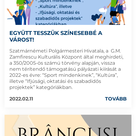
EGYÜTT TESSZÜK SZÍNESEBBÉ A
VÁROST!
Szatmárnémeti Polgármesteri Hivatala, a G.M.
Zamfirescu Kulturális Központ által meghirdeti,
a 350/2005-ös számú törvény alapján, vissza
nem térítendő támogatású pályázati kiírását a
2022-es évre: “Sport mindenkinek”, “Kultúra”,
illetve “Ifjúsági, oktatási és szabadidős
projektek” kategóriákban.
2022.02.11
TOVÁBB