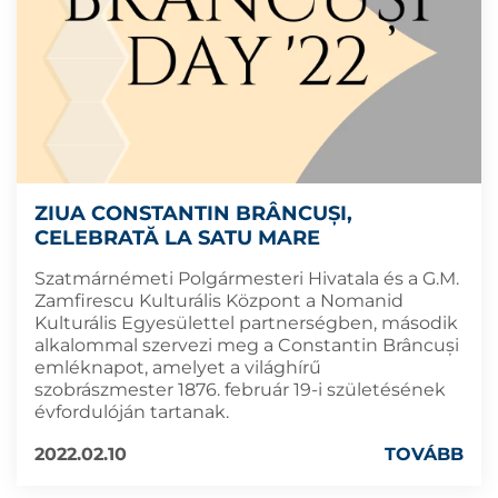
ZIUA CONSTANTIN BRÂNCUȘI,
CELEBRATĂ LA SATU MARE
Szatmárnémeti Polgármesteri Hivatala és a G.M.
Zamfirescu Kulturális Központ a Nomanid
Kulturális Egyesülettel partnerségben, második
alkalommal szervezi meg a Constantin Brâncuși
emléknapot, amelyet a világhírű
szobrászmester 1876. február 19-i születésének
évfordulóján tartanak.
2022.02.10
TOVÁBB