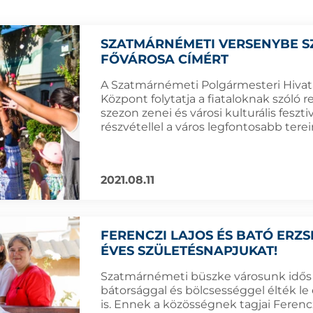
SZATMÁRNÉMETI VERSENYBE SZ
FŐVÁROSA CÍMÉRT
A Szatmárnémeti Polgármesteri Hivatal
Központ folytatja a fiataloknak szóló 
szezon zenei és városi kulturális feszt
részvétellel a város legfontosabb terei
2021.08.11
FERENCZI LAJOS ÉS BATÓ ERZS
ÉVES SZÜLETÉSNAPJUKAT!
Szatmárnémeti büszke városunk idős 
bátorsággal és bölcsességgel élték l
is. Ennek a közösségnek tagjai Ferenczi