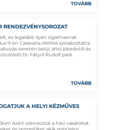
TOVÁBB
ÁR RENDEZVÉNYSOROZAT
lt, és legalább ilyen izgalmasnak
úlius 9-én Caravana ANIMA szórakoztatta
alkozás keretén belül, ahol jókedvtől és
örülölelő Dr. Fátyol Rudolf park.
TOVÁBB
OGATJUK A HELYI KÉZMŰVES
ket! Azért szervezzük a havi vásárokat,
eket és termelőket akik minőségi