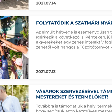
2021.07.14
FOLYTATÓDIK A SZATMÁRI NY
Az elmúlt hétvége is eseménydúsan te
ígérkezik a következő is. Pénteken, j
a gyerekeket egy zenés interaktív fogl
zenétől volt hangos a Tűzoltótornyot k
2021.07.13
VÁSÁROK SZERVEZÉSÉVEL TÁM
MESTEREKET ÉS TERMELŐKET!
Továbbra is támogatjuk a helyi termelő
hogy segítsük azon kézműves mester