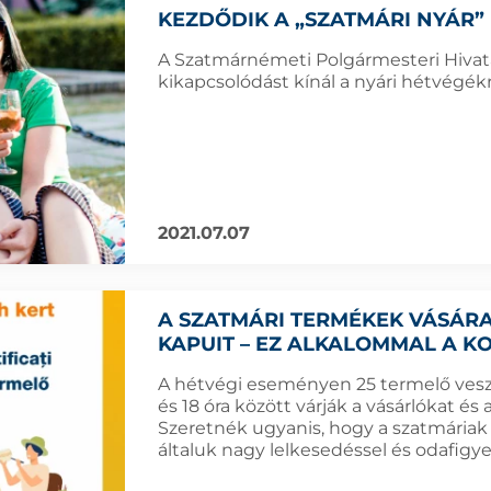
KEZDŐDIK A „SZATMÁRI NYÁR
A Szatmárnémeti Polgármesteri Hivatal
kikapcsolódást kínál a nyári hétvégékr
2021.07.07
A SZATMÁRI TERMÉKEK VÁSÁRA
KAPUIT – EZ ALKALOMMAL A K
A hétvégi eseményen 25 termelő vesz 
és 18 óra között várják a vásárlókat 
Szeretnék ugyanis, hogy a szatmária
általuk nagy lelkesedéssel és odafigye