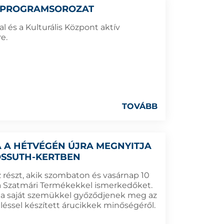
” PROGRAMSOROZAT
 és a Kulturális Központ aktív
e.
TOVÁBB
 A HÉTVÉGÉN ÚJRA MEGNYITJA
OSSUTH-KERTBEN
részt, akik szombaton és vasárnap 10
és a Szatmári Termékekkel ismerkedőket.
k a saját szemükkel győződjenek meg az
léssel készített árucikkek minőségéről.