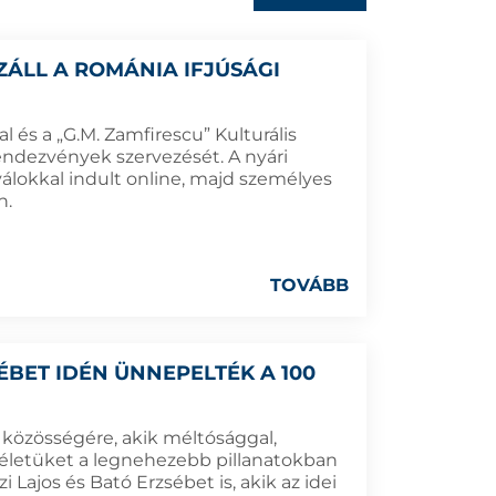
ÁLL A ROMÁNIA IFJÚSÁGI
 és a „G.M. Zamfirescu” Kulturális
rendezvények szervezését. A nyári
iválokkal indult online, majd személyes
n.
TOVÁBB
ÉBET IDÉN ÜNNEPELTÉK A 100
közösségére, akik méltósággal,
e életüket a legnehezebb pillanatokban
 Lajos és Bató Erzsébet is, akik az idei