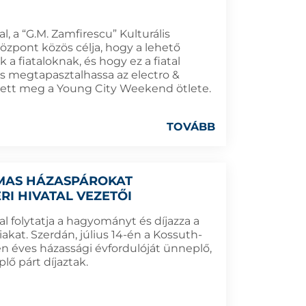
, a “G.M. Zamfirescu” Kulturális
zpont közös célja, hogy a lehető
a fiataloknak, és hogy ez a fiatal
s megtapasztalhassa az electro &
etett meg a Young City Weekend ötlete.
TOVÁBB
MAS HÁZASPÁROKAT
I HIVATAL VEZETŐI
 folytatja a hagyományt és díjazza a
kat. Szerdán, július 14-én a Kossuth-
n éves házassági évfordulóját ünneplő,
lő párt díjaztak.