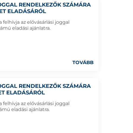
 JOGGAL RENDELKEZŐK SZÁMÁRA
LET ELADÁSÁRÓL
elhívja az elővásárlási joggal
ámú eladási ajánlatra.
TOVÁBB
 JOGGAL RENDELKEZŐK SZÁMÁRA
LET ELADÁSÁRÓL
elhívja az elővásárlási joggal
mú eladási ajánlatra.