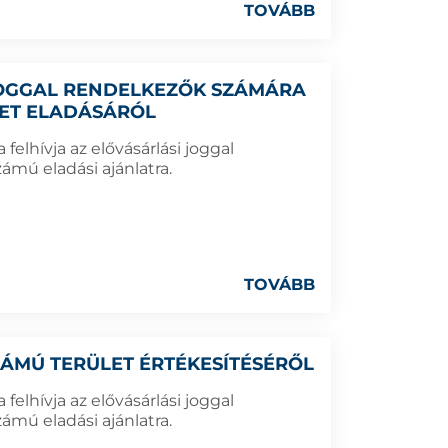
TOVÁBB
 JOGGAL RENDELKEZŐK SZÁMÁRA
LET ELADÁSÁRÓL
elhívja az elővásárlási joggal
ámú eladási ajánlatra.
TOVÁBB
SZÁMÚ TERÜLET ÉRTÉKESÍTÉSÉRŐL
elhívja az elővásárlási joggal
ámú eladási ajánlatra.