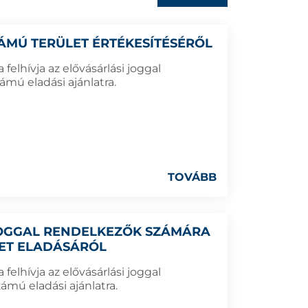
SZÁMÚ TERÜLET ÉRTÉKESÍTÉSÉRŐL
elhívja az elővásárlási joggal
ámú eladási ajánlatra.
TOVÁBB
 JOGGAL RENDELKEZŐK SZÁMÁRA
LET ELADÁSÁRÓL
elhívja az elővásárlási joggal
ámú eladási ajánlatra.