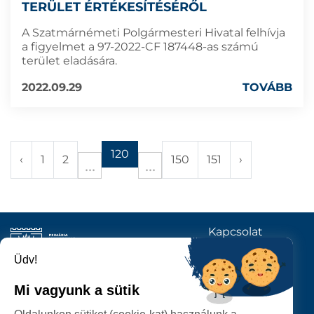
TERÜLET ÉRTÉKESÍTÉSÉRŐL
A Szatmárnémeti Polgármesteri Hivatal felhívja
a figyelmet a 97-2022-CF 187448-as számú
terület eladására.
2022.09.29
TOVÁBB
120
‹
1
2
150
151
›
Kapcsolat
KÖVESSENEK
Üdv!
Mi vagyunk a sütik
SZATMÁRNÉMETI